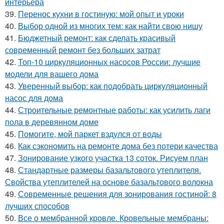
интерьера
39.
Перенос кухни в гостиную: мой опыт и уроки
40.
Выбор одной из многих тем: как найти свою нишу
41.
Бюджетный ремонт: как сделать красивый
современный ремонт без больших затрат
42.
Топ-10 циркуляционных насосов России: лучшие
модели для вашего дома
43.
Уверенный выбор: как подобрать циркуляционный
насос для дома
44.
Строительные ремонтные работы: как усилить лаги
пола в деревянном доме
45.
Помогите, мой паркет вздулся от воды
46.
Как сэкономить на ремонте дома без потери качества
47.
Зонирование узкого участка 13 соток. Рисуем план
48.
Стандартные размеры базальтового утеплителя.
Свойства утеплителей на основе базальтового волокна
49.
Современные решения для зонирования гостиной: 8
лучших способов
50.
Все о мембранной кровле. Кровельные мембраны: