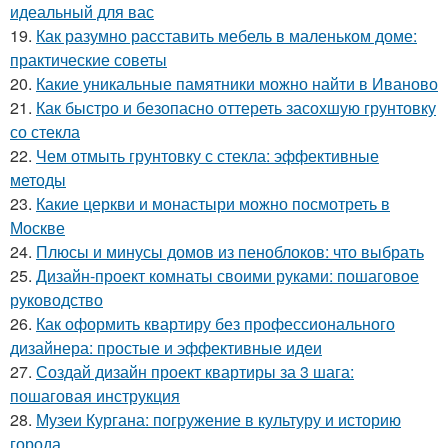
идеальный для вас
19.
Как разумно расставить мебель в маленьком доме:
практические советы
20.
Какие уникальные памятники можно найти в Иваново
21.
Как быстро и безопасно оттереть засохшую грунтовку
со стекла
22.
Чем отмыть грунтовку с стекла: эффективные
методы
23.
Какие церкви и монастыри можно посмотреть в
Москве
24.
Плюсы и минусы домов из пеноблоков: что выбрать
25.
Дизайн-проект комнаты своими руками: пошаговое
руководство
26.
Как оформить квартиру без профессионального
дизайнера: простые и эффективные идеи
27.
Создай дизайн проект квартиры за 3 шага:
пошаговая инструкция
28.
Музеи Кургана: погружение в культуру и историю
города