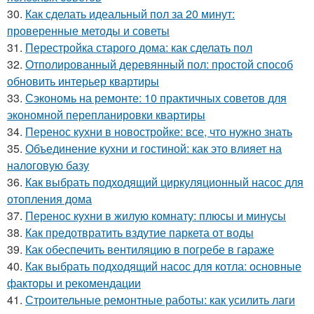
30.
Как сделать идеальный пол за 20 минут:
проверенные методы и советы
31.
Перестройка старого дома: как сделать пол
32.
Отполированный деревянный пол: простой способ
обновить интерьер квартиры
33.
Сэкономь на ремонте: 10 практичных советов для
экономной перепланировки квартиры
34.
Перенос кухни в новостройке: все, что нужно знать
35.
Объединение кухни и гостиной: как это влияет на
налоговую базу
36.
Как выбрать подходящий циркуляционный насос для
отопления дома
37.
Перенос кухни в жилую комнату: плюсы и минусы
38.
Как предотвратить вздутие паркета от воды
39.
Как обеспечить вентиляцию в погребе в гараже
40.
Как выбрать подходящий насос для котла: основные
факторы и рекомендации
41.
Строительные ремонтные работы: как усилить лаги