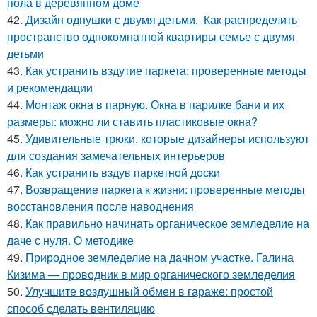
пола в деревянном доме
42.
Дизайн однушки с двумя детьми. Как распределить
пространство однокомнатной квартиры семье с двумя
детьми
43.
Как устранить вздутие паркета: проверенные методы
и рекомендации
44.
Монтаж окна в парную. Окна в парилке бани и их
размеры: можно ли ставить пластиковые окна?
45.
Удивительные трюки, которые дизайнеры используют
для создания замечательных интерьеров
46.
Как устранить вздув паркетной доски
47.
Возвращение паркета к жизни: проверенные методы
восстановления после наводнения
48.
Как правильно начинать органическое земледелие на
даче с нуля. О методике
49.
Природное земледелие на дачном участке. Галина
Кизима — проводник в мир органического земледелия
50.
Улучшите воздушный обмен в гараже: простой
способ сделать вентиляцию