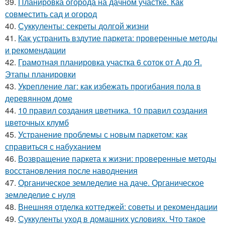
39.
Планировка огорода на дачном участке. Как
совместить сад и огород
40.
Суккуленты: секреты долгой жизни
41.
Как устранить вздутие паркета: проверенные методы
и рекомендации
42.
Грамотная планировка участка 6 соток от А до Я.
Этапы планировки
43.
Укрепление лаг: как избежать прогибания пола в
деревянном доме
44.
10 правил создания цветника. 10 правил создания
цветочных клумб
45.
Устранение проблемы с новым паркетом: как
справиться с набуханием
46.
Возвращение паркета к жизни: проверенные методы
восстановления после наводнения
47.
Органическое земледелие на даче. Органическое
земледелие с нуля
48.
Внешняя отделка коттеджей: советы и рекомендации
49.
Суккуленты уход в домашних условиях. Что такое