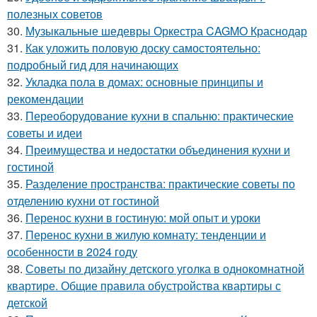
полезных советов
30.
Музыкальные шедевры Оркестра CAGMO Краснодар
31.
Как уложить половую доску самостоятельно:
подробный гид для начинающих
32.
Укладка пола в домах: основные принципы и
рекомендации
33.
Переоборудование кухни в спальню: практические
советы и идеи
34.
Преимущества и недостатки объединения кухни и
гостиной
35.
Разделение пространства: практические советы по
отделению кухни от гостиной
36.
Перенос кухни в гостиную: мой опыт и уроки
37.
Перенос кухни в жилую комнату: тенденции и
особенности в 2024 году
38.
Советы по дизайну детского уголка в однокомнатной
квартире. Общие правила обустройства квартиры с
детской