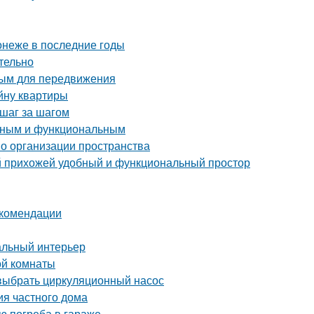
онеже в последние годы
тельно
ным для передвижения
йну квартиры
 шаг за шагом
енным и функциональным
по организации пространства
ой прихожей удобный и функциональный простор
екомендации
альный интерьер
ой комнаты
выбрать циркуляционный насос
ия частного дома
ю погреба в гараже