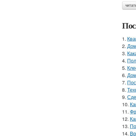
читат
Пос
1.
Ква
2.
Дом
3.
Как
4.
Пол
5.
Кле
6.
Дом
7.
Пос
8.
Тех
9.
Сде
10.
Ка
11.
Фр
12.
Ка
13.
По
14.
Вр