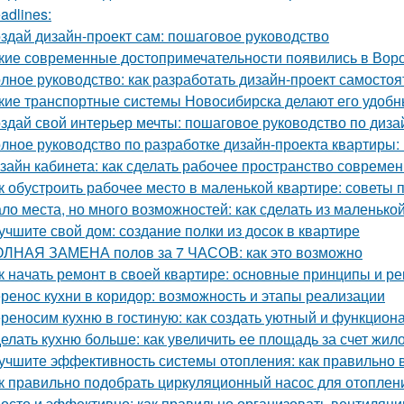
adlines:
здай дизайн-проект сам: пошаговое руководство
кие современные достопримечательности появились в Вор
лное руководство: как разработать дизайн-проект самостоя
кие транспортные системы Новосибирска делают его удоб
здай свой интерьер мечты: пошаговое руководство по диза
лное руководство по разработке дизайн-проекта квартиры:
зайн кабинета: как сделать рабочее пространство соврем
к обустроить рабочее место в маленькой квартире: советы 
ло места, но много возможностей: как сделать из маленьк
учшите свой дом: создание полки из досок в квартире
ЛНАЯ ЗАМЕНА полов за 7 ЧАСОВ: как это возможно
к начать ремонт в своей квартире: основные принципы и р
ренос кухни в коридор: возможность и этапы реализации
реносим кухню в гостиную: как создать уютный и функцион
елать кухню больше: как увеличить ее площадь за счет жил
учшите эффективность системы отопления: как правильно 
к правильно подобрать циркуляционный насос для отоплен
осто и эффективно: как правильно организовать вентиляци