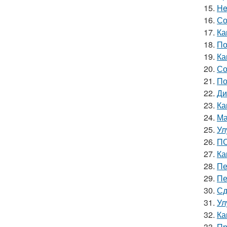
15.
He
16.
Со
17.
Ка
18.
По
19.
Ка
20.
Со
21.
По
22.
Ди
23.
Ка
24.
Ма
25.
Ул
26.
ПО
27.
Ка
28.
Пе
29.
Пе
30.
Сд
31.
Ул
32.
Ка
33.
Пр