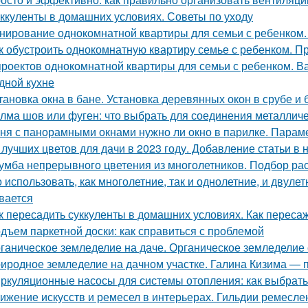
ккуленты в домашних условиях. Советы по уходу
нирование однокомнатной квартиры для семьи с ребенком
к обустроить однокомнатную квартиру семье с ребенком. Пр
проектов однокомнатной квартиры для семьи с ребенком. Ва
дной кухне
тановка окна в бане. Установка деревянных окон в срубе и 
лма шов или фуген: что выбрать для соединения металличе
ня с панорамными окнами нужно ли окно в парилке. Парам
 лучших цветов для дачи в 2023 году. Добавление статьи в
умба непрерывного цветения из многолетников. Подбор ра
 использовать, как многолетние, так и однолетние, и двуле
вается
к пересадить суккуленты в домашних условиях. Как переса
дъем паркетной доски: как справиться с проблемой
ганическое земледелие на даче. Органическое земледелие 
иродное земледелие на дачном участке. Галина Кизима — 
ркуляционные насосы для системы отопления: как выбрат
ижение искусств и ремесел в интерьерах. Гильдии ремесле