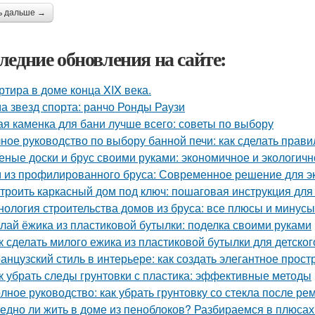
ь дальше →
ледние обновления на сайте:
ртира в доме конца XIX века.
а звезд спорта: ранчо Ронды Раузи
ая каменка для бани лучше всего: советы по выбору
ное руководство по выбору банной печи: как сделать прав
еные доски и брус своими руками: экономичное и экологич
 из профилированного бруса: Современное решение для э
троить каркасный дом под ключ: пошаговая инструкция дл
нология строительства домов из бруса: все плюсы и минусы
лай ёжика из пластиковой бутылки: поделка своими руками
к сделать милого ежика из пластиковой бутылки для детског
анцузский стиль в интерьере: как создать элегантное прост
к убрать следы грунтовки с пластика: эффективные методы
лное руководство: как убрать грунтовку со стекла после ре
едно ли жить в доме из пеноблоков? Разбираемся в плюсах