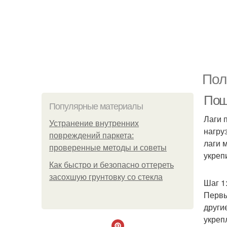
Пол
Пош
Популярные материалы
Лаги 
Устранение внутренних
нагру
повреждений паркета:
лаги 
проверенные методы и советы
укреп
Как быстро и безопасно оттереть
засохшую грунтовку со стекла
Шаг 1
Первы
други
укреп