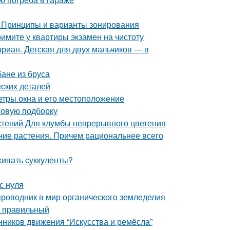
. Принципы и варианты зонирования
имите у квартиры экзамен на чистоту
риан. Детская для двух мальчиков — в
бане из бруса
ских деталей
етры окна и его местоположение
 новую подборку
стений Для клумбы непрерывного цветения
тние растения. Причем рациональнее всего
живать суккуленты?
с нуля
проводник в мир органического земледелия
ь правильный
нников движения “Искусства и ремёсла”