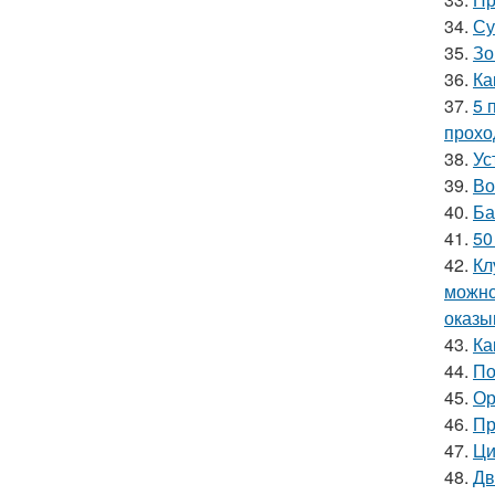
34.
Су
35.
Зо
36.
Ка
37.
5 
прохо
38.
Ус
39.
Во
40.
Ба
41.
50
42.
Кл
можно
оказы
43.
Ка
44.
По
45.
Ор
46.
Пр
47.
Ци
48.
Дв