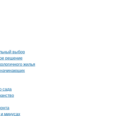
ильный выбор
ное решение
кологичного жилья
я начинающих
о сада
ранство
монта
 и минусах