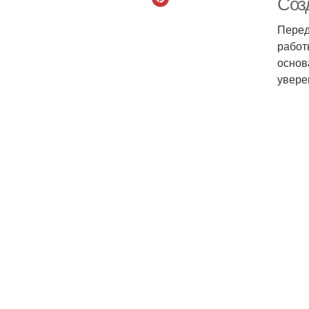
Соз
Перед
работ
основ
увере