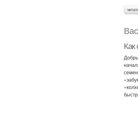
читат
Вас
Как 
Добры
начал
семен
«забу
«колх
быстр