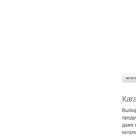
читат
Кат
Выбор
проду
даже 
катал