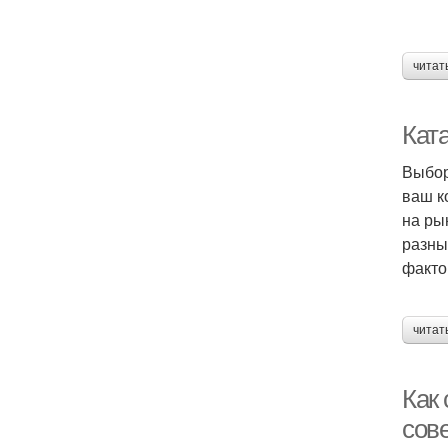
читат
Кат
Выбор
ваш к
на ры
разны
факто
читат
Как
сов