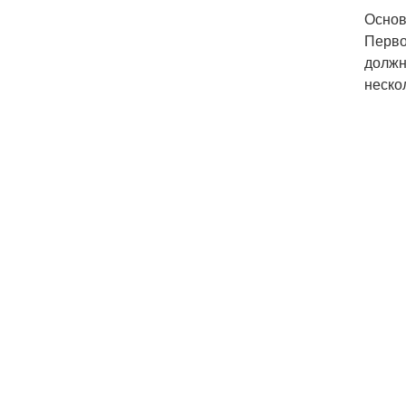
Основ
Перво
должн
неско