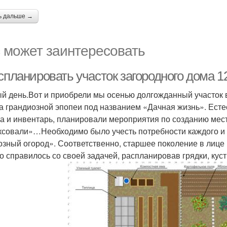
ь дальше →
 может заинтересовать
спланировать участок загородного дома 1
й день.Вот и приобрели мы осенью долгожданный участок в
а грандиозной эпопеи под названием «Дачная жизнь». Естес
а и инвентарь, планировали мероприятия по созданию мест
ксовали»…Необходимо было учесть потребности каждого и в
озный огород». Соответственно, старшее поколение в лице
о справилось со своей задачей, распланировав грядки, куст