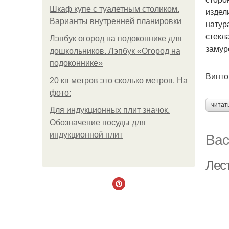
Шкаф купе с туалетным столиком.
издел
Варианты внутренней планировки
натур
стекл
Лэпбук огород на подоконнике для
замур
дошкольников. Лэпбук «Огород на
подоконнике»
Винто
20 кв метров это сколько метров. На
фото:
читат
Для индукционных плит значок.
Обозначение посуды для
Вас
индукционной плит
Лес