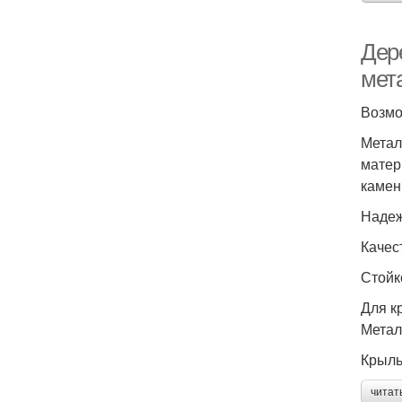
Дер
мет
Возмо
Метал
матер
камен
Надеж
Качес
Стойк
Для к
Метал
Крыль
читат