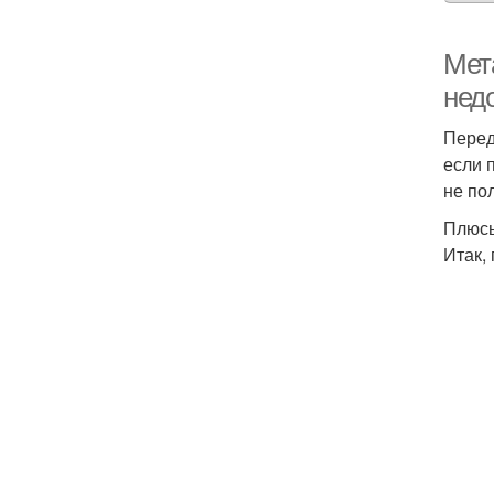
Мет
нед
Перед
если 
не по
Плюсы
Итак,