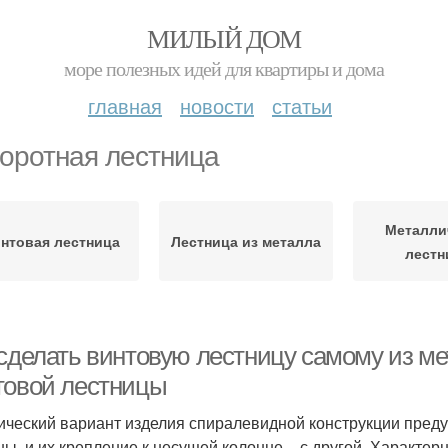
МИЛЫЙ ДОМ
море полезных идей для квартиры и дома
главная
новости
статьи
оротная лестница
Металли
нтовая лестница
Лестница из металла
лест
 сделать винтовую лестницу самому из м
товой лестницы
ический вариант изделия спиралевидной конструкции преду
ны, и их крепление к несущей колонне – с другой. Характе