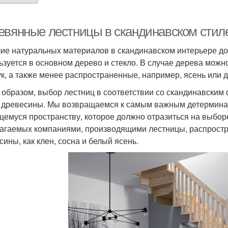
евянные лестницы в скандинавском стил
ие натуральных материалов в скандинавском интерьере до
ьзуется в основном дерево и стекло. В случае дерева можн
ук, а также менее распространенные, например, ясень или 
 образом, выбор лестниц в соответствии со скандинавским
 древесины. Мы возвращаемся к самым важным детерминанта
щемуся пространству, которое должно отразиться на выбор
агаемых компаниями, производящими лестницы, распростр
сины, как клен, сосна и белый ясень.