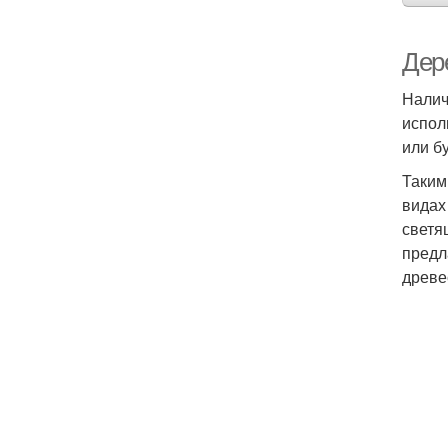
Дер
Налич
испол
или б
Таким
видах
светя
предл
древе