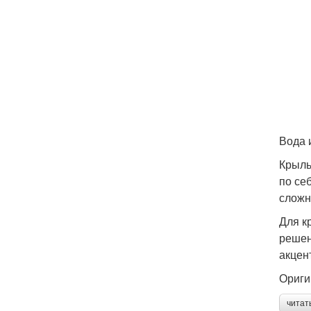
Вода 
Крыль
по се
сложн
Для к
решен
акцен
Ориги
читат