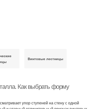
ческие
Винтовые лестницы
ницы
еталла. Как выбрать форму
сматривает упор ступеней на стену с одной
рный и главный отличительный признак винтовых