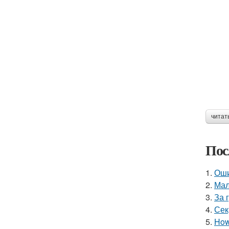
читат
Пос
1.
Оши
2.
Мал
3.
За 
4.
Сек
5.
How 