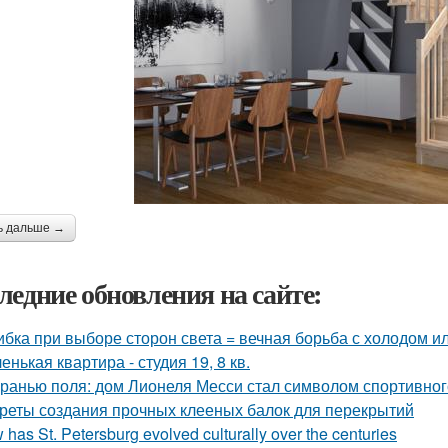
ь дальше →
ледние обновления на сайте:
бка при выборе сторон света = вечная борьба с холодом ил
енькая квартира - студия 19, 8 кв.
гранью поля: дом Лионеля Месси стал символом спортивног
реты создания прочных клееных балок для перекрытий
has St. Petersburg evolved culturally over the centuries