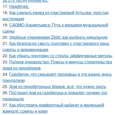
за 375 тысяч рублей из..
17.
Headlines:
18.
Как сделать ежика из пластиковой бутылки: простая
инструкция
19.
CAGMO Альметьевск: Путь к вершине музыкальной
сцены
20.
Удобные планировки Z500: как выбрать идеальную
21.
Как безопасно смыть грунтовку с пластикового окна:
советы и рекомендации
22.
Как убрать грунтовку со стекла: эффективные методы
23.
Полное руководство: Плюсы и минусы строительства
дома из пеноблоков
24.
Газобетон: что скрывают продавцы и что важно знать
покупателю
25.
Дом из пенобетонных блоков: всё, что нужно знать
26.
Построил дом из газобетона и пожалел: почему это
произошло
27.
Как обустроить комфортный кабинет в маленькой
комнате: советы и идеи