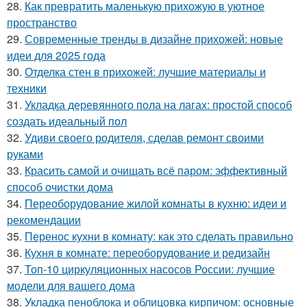
28.
Как превратить маленькую прихожую в уютное
пространство
29.
Современные тренды в дизайне прихожей: новые
идеи для 2025 года
30.
Отделка стен в прихожей: лучшие материалы и
техники
31.
Укладка деревянного пола на лагах: простой способ
создать идеальный пол
32.
Удиви своего родителя, сделав ремонт своими
руками
33.
Красить самой и очищать всё паром: эффективный
способ очистки дома
34.
Переоборудование жилой комнаты в кухню: идеи и
рекомендации
35.
Перенос кухни в комнату: как это сделать правильно
36.
Кухня в комнате: переоборудование и редизайн
37.
Топ-10 циркуляционных насосов России: лучшие
модели для вашего дома
38.
Укладка пеноблока и облицовка кирпичом: основные