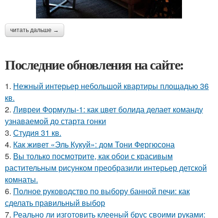
читать дальше →
Последние обновления на сайте:
1.
Нежный интерьер небольшой квартиры площадью 36
кв.
2.
Ливреи Формулы-1: как цвет болида делает команду
узнаваемой до старта гонки
3.
Студия 31 кв.
4.
Как живет «Эль Кукуй»: дом Тони Фергюсона
5.
Вы только посмотрите, как обои с красивым
растительным рисунком преобразили интерьер детской
комнаты.
6.
Полное руководство по выбору банной печи: как
сделать правильный выбор
7.
Реально ли изготовить клееный брус своими руками: