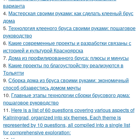
варианта
4.
Мастерская своими руками: как сделать клееный брус
дома
5.
Технология клееного бруса своими руками: пошаговое
руководство
6.
Какие современные проекты и разработки связаны с
историей и культурой Красноярска
7.
Дома из профилированного бруса: плюсы и минусы
8.
Какие проекты по благоустройству реализуются в
Тольятти
9.
Сборка дома из бруса своими руками: экономичный
способ обзавестись домом мечты
10.
Главные этапы технологии сборки брусового дома:
пошаговое руководство
11.
Here is a list of 60 questions covering various aspects of
Kaliningrad, organized into six themes. Each theme is
represented by 10 questions, all compiled into a single list
for comprehensive exploration: