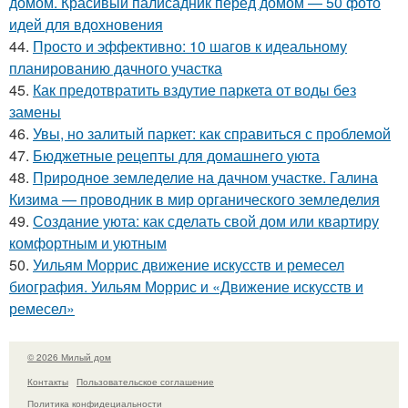
домом. Красивый палисадник перед домом — 50 фото
идей для вдохновения
44.
Просто и эффективно: 10 шагов к идеальному
планированию дачного участка
45.
Как предотвратить вздутие паркета от воды без
замены
46.
Увы, но залитый паркет: как справиться с проблемой
47.
Бюджетные рецепты для домашнего уюта
48.
Природное земледелие на дачном участке. Галина
Кизима — проводник в мир органического земледелия
49.
Создание уюта: как сделать свой дом или квартиру
комфортным и уютным
50.
Уильям Моррис движение искусств и ремесел
биография. Уильям Моррис и «Движение искусств и
ремесел»
© 2026 Милый дом
Контакты
Пользовательское соглашение
Политика конфидециальности