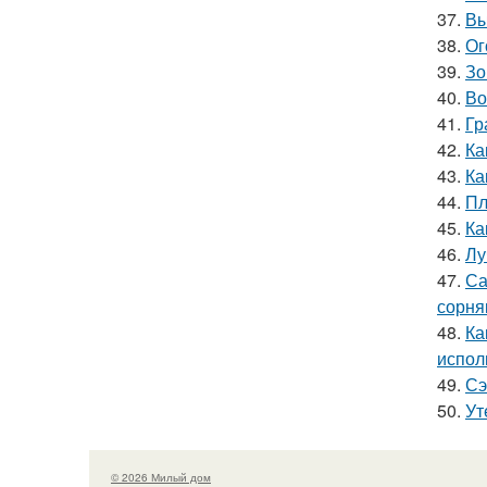
37.
Вы
38.
Ог
39.
Зо
40.
Во
41.
Гр
42.
Ка
43.
Ка
44.
Пл
45.
Ка
46.
Лу
47.
Са
сорня
48.
Ка
испол
49.
Сэ
50.
Ут
© 2026 Милый дом