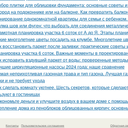
бор плитки для облицовки фундамента: основные советы 
ород на подоконнике или на балконе. Как превратить балко
нирование однокомнатной квартиры для семьи с ребенком
лма шов или фуген: что выбрать для соединения металличе
амотная планировка участка 6 соток от А до Я. Этапы план
кие многолетние цветы посадить на клумбе. Многолетние ц
к восстановить паркет после заливки: практические советы
анировка участка 6 соток. Важные моменты в проектирова
к исправить вздувший паркет от воды: проверенные метод
чшие циркуляционные насосы 2024 года: наше сравнение
мая неприхотливая газонная трава и тип газона. Лучшая га
ки и не требует ухода
к сделать комнату уютнее. Шесть секретов, которые сделают
ьзуют в гостиницах
кономьте деньги и улучшите воздух в вашем доме с помо
епление дома из пеноблоков облицованных кирпич: основ
Контакты
Пользовательское соглашение
Обратная св