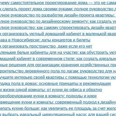
чему самостоятельное проектирование дома — это не сам
к сделать проект дома своими руками: полное руководство
лное руководство по разработке дизайн-проекта квартиры:
лное руководство по дизайнерскому ремонту: как создать 
лное руководство: как самому спроектировать дизайн квар
к организовать уютный домашний кабинет в маленькой ква
ава в Новосибирске: даты концертов и билеты
к организовать пространство, даже если его нет
ленькие белые кабинеты для на участке: как обустроить ую
машний кабинет в современном стиле: как создать идеальн
ные решения для организации хранения хозяйственных п
роительство деревянного пола по лагам: руководство для
учшите интерьер своей квартиры с помощью технологии ук
ладка пола в домах: основные принципы и рекомендации
и жизни одной комнаты: от кухни до офиса и обратно
реоборудование кухни в комнату: подходы и идеи
вмещение кухни и комнаты: современный подход к дизайну
елать кухню больше: как увеличить ее площадь за счет жил
к выбрать идеальный циркуляционный насос для вашей си