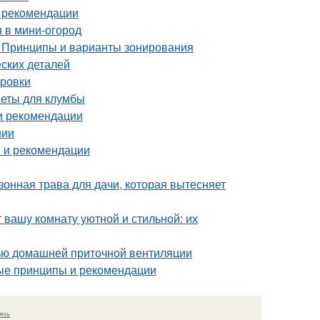
и рекомендации
н в мини-огород
. Принципы и варианты зонирования
ских деталей
ировки
веты для клумбы
 и рекомендации
нии
ы и рекомендации
зонная трава для дачи, которая вытесняет
 вашу комнату уютной и стильной: их
щью домашней приточной вентиляции
ные принципы и рекомендации
язь