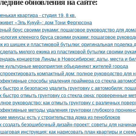
ледние обновления на сайте:
енькая квартира - студия 19, 8 кв.
 живет «Эль Кукуй»: дом Тони Фергюсона
еный брус своими руками: пошаговое руководство для дом
нология клееного бруса своими руками: пошаговое руковод
к из шишек и пластиковой бутылки: оригинальная поделка 
 сделать милого ежика из пластиковой бутылки своими рука
ендарь концертов Линды в Новосибирске: даты, места и би
ие культурные мероприятия объединяют жителей города
 спроектировать компактный дом: полное руководство для
фективные способы удаления праймера со стекла автомо
к быстро и безопасно удалить грунтовку с автомобиля: пош
к быстро отмыть грунтовку со стекла окна: проверенные ме
лное руководство: как отмыть грунтовку с различных повер
фективные методы удаления грунтовки глубокого проникно
кие минусы есть у строительства дома из пеноблоков
к создать безошибочный дизайн-проект: советы для начин
шаговая инструкция: как нарисовать план квартиры и схем