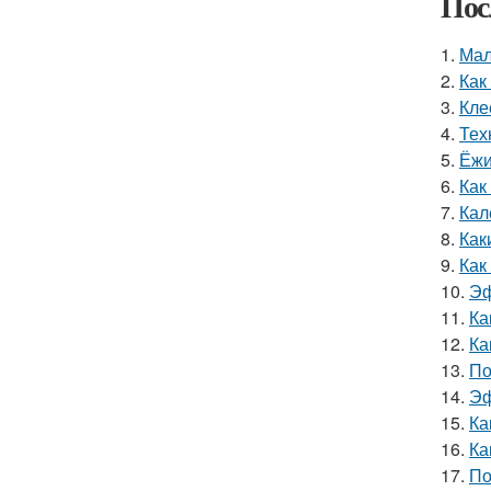
Пос
1.
Мал
2.
Как
3.
Кле
4.
Тех
5.
Ёжи
6.
Как
7.
Кал
8.
Как
9.
Как
10.
Эф
11.
Ка
12.
Ка
13.
По
14.
Эф
15.
Ка
16.
Ка
17.
По