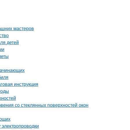
ашних мастеров
ство
для детей
ми
леты
 начинающих
биля
аговая инструкция
тоды
хностей
вения со стеклянных поверхностей окон
ающих
у электропроводки