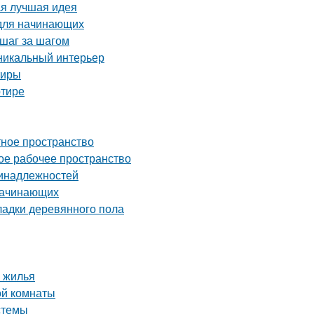
ая лучшая идея
 для начинающих
 шаг за шагом
уникальный интерьер
тиры
ртире
тное пространство
ое рабочее пространство
ринадлежностей
 начинающих
ладки деревянного пола
 жилья
ой комнаты
стемы