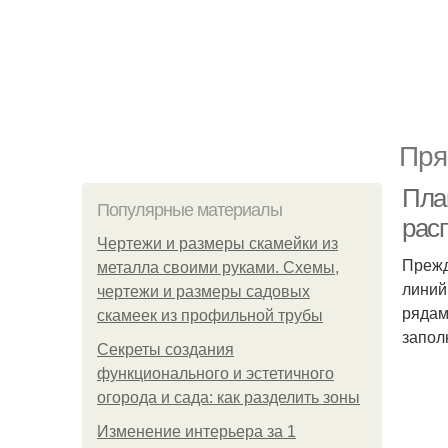
Пря
Пла
Популярные материалы
рас
Чертежи и размеры скамейки из
Прежд
металла своими руками. Схемы,
линий
чертежи и размеры садовых
рядам
скамеек из профильной трубы
запол
Секреты создания
функционального и эстетичного
огорода и сада: как разделить зоны
Изменение интерьера за 1