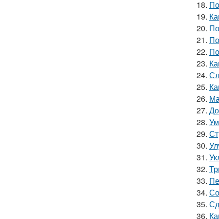
18.
По
19.
Ка
20.
По
21.
По
22.
По
23.
Ка
24.
Сл
25.
Ка
26.
Ма
27.
До
28.
Ум
29.
Ст
30.
Ул
31.
Ук
32.
Тр
33.
Пе
34.
Со
35.
Сд
36.
Ка