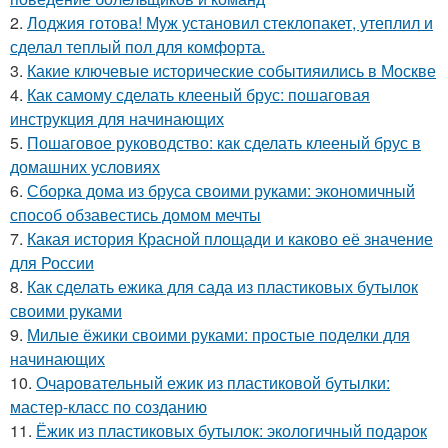
2.
Лоджия готова! Муж установил стеклопакет, утеплил и
сделал теплый пол для комфорта.
3.
Какие ключевые исторические событияились в Москве
4.
Как самому сделать клееный брус: пошаговая
инструкция для начинающих
5.
Пошаговое руководство: как сделать клееный брус в
домашних условиях
6.
Сборка дома из бруса своими руками: экономичный
способ обзавестись домом мечты
7.
Какая история Красной площади и каково её значение
для России
8.
Как сделать ежика для сада из пластиковых бутылок
своими руками
9.
Милые ёжики своими руками: простые поделки для
начинающих
10.
Очаровательный ежик из пластиковой бутылки:
мастер-класс по созданию
11.
Ёжик из пластиковых бутылок: экологичный подарок