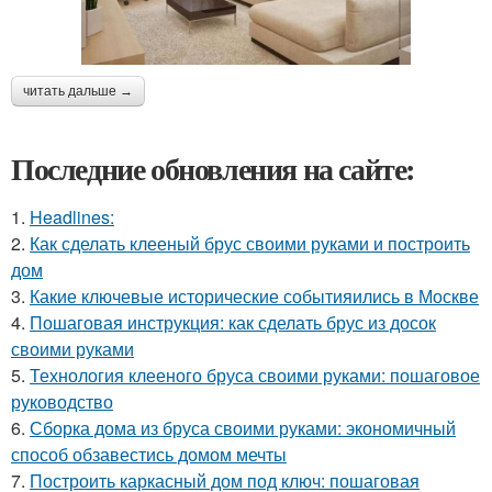
читать дальше →
Последние обновления на сайте:
1.
Headlines:
2.
Как сделать клееный брус своими руками и построить
дом
3.
Какие ключевые исторические событияились в Москве
4.
Пошаговая инструкция: как сделать брус из досок
своими руками
5.
Технология клееного бруса своими руками: пошаговое
руководство
6.
Сборка дома из бруса своими руками: экономичный
способ обзавестись домом мечты
7.
Построить каркасный дом под ключ: пошаговая