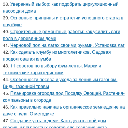
38.
Уверенный выбор: как подобрать циркуляционный
насос для дома
39.
Основные принципы и стратегии успешного старта в
ноутбуке
40.
Строительные ремонтные работы: как усилить лаги
пола в деревянном доме
41.
Черновой пол на лагах своими руками. Установка лаг
42.
Как сделать клумбу из многолетников. Садовая
продолговатая клумба
43.
11 советов по выбору фум-ленты. Марки и
технические характеристики
44.
Особенности посева и ухода за ленивым газоном.
Виды газонной травы
45.
Планировка огорода под Посадку Овощей. Растения-
компаньоны в огороде
46.
Как правильно начинать органическое земледелие на
даче с нуля. О методике
47.
Создание уюта в доме. Как сделать свой дом
красивым: 9 простых советов для создания уюта