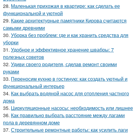
28.
Маленькая прихожая в квартире: как сделать ее
функциональной и уютной
29.
Какие архитектурные памятники Кирова считаются
самыми древними
30.
Уборка без проблем: где и как хранить средства для
уборки
31.
Удобное и эффективное хранение швабры: 7
полезных советов
32.
Удиви своего родителя, сделав ремонт своими
руками
33.
Переносим кухню в гостиную: как создать уютный и
функциональный интерьер
34.
Как выбрать водяной насос для отопления частного
дома
35.
Циркуляционные насосы: необходимость или лишнее
36.
Как правильно выбрать расстояние между лагами
пола в деревянном доме
37.
Строительные ремонтные работы: как усилить лаги