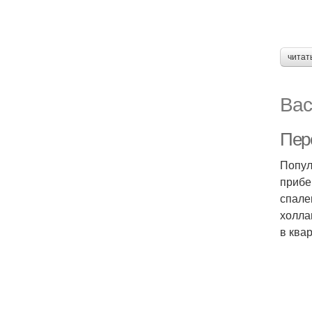
читат
Вас
Пер
Попул
прибе
спале
холла
в ква