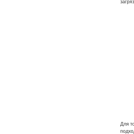
загря
Для т
подхо