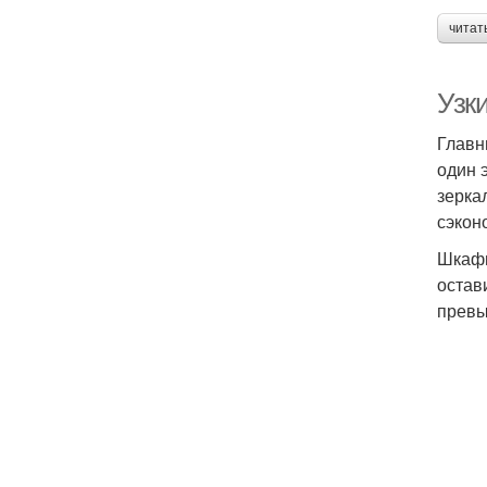
читат
Узк
Главн
один 
зерка
сэкон
Шкафы
остав
превы