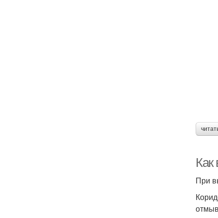
читат
Как
При в
Корид
отмыв