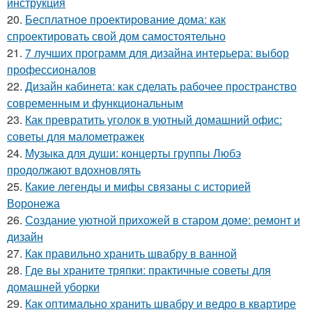
инструкция
20.
Бесплатное проектирование дома: как
спроектировать свой дом самостоятельно
21.
7 лучших программ для дизайна интерьера: выбор
профессионалов
22.
Дизайн кабинета: как сделать рабочее пространство
современным и функциональным
23.
Как превратить уголок в уютный домашний офис:
советы для малометражек
24.
Музыка для души: концерты группы Любэ
продолжают вдохновлять
25.
Какие легенды и мифы связаны с историей
Воронежа
26.
Создание уютной прихожей в старом доме: ремонт и
дизайн
27.
Как правильно хранить швабру в ванной
28.
Где вы храните тряпки: практичные советы для
домашней уборки
29.
Как оптимально хранить швабру и ведро в квартире