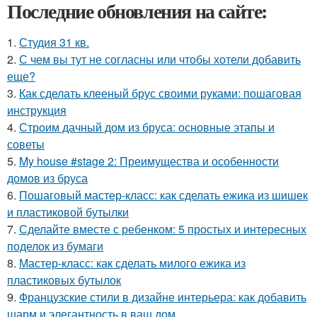
Последние обновления на сайте:
1.
Студия 31 кв.
2.
С чем вы тут не согласны или чтобы хотели добавить
еще?
3.
Как сделать клееный брус своими руками: пошаговая
инструкция
4.
Строим дачный дом из бруса: основные этапы и
советы
5.
My house #stage 2: Преимущества и особенности
домов из бруса
6.
Пошаговый мастер-класс: как сделать ежика из шишек
и пластиковой бутылки
7.
Сделайте вместе с ребенком: 5 простых и интересных
поделок из бумаги
8.
Мастер-класс: как сделать милого ежика из
пластиковых бутылок
9.
Французские стили в дизайне интерьера: как добавить
шарм и элегантность в ваш дом