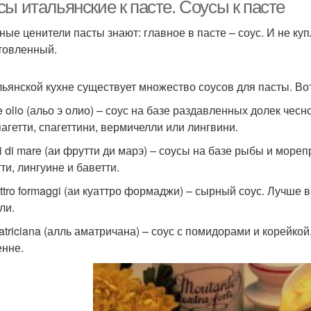
ы итальянские к пасте. Соусы к пасте
ные ценители пасты знают: главное в пасте – соус. И не ку
товленный.
льянской кухне существует множество соусов для пасты. Во
 e olio (альо э олио) – соус на базе раздавленных долек че
пагетти, спагеттини, вермичелли или лингвини.
tti di mare (аи фрутти ди марэ) – соусы на базе рыбы и мор
ти, лингуине и баветти.
attro formaggi (аи куаттро формаджи) – сырный соус. Лучше 
ли.
matriciana (алль аматричана) – соус с помидорами и корейкой
енне.