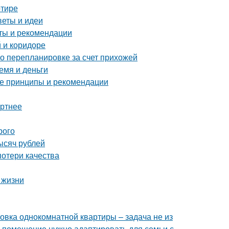
ртире
веты и идеи
еты и рекомендации
 и коридоре
о перепланировке за счет прихожей
емя и деньги
ные принципы и рекомендации
ортнее
рого
ысяч рублей
потери качества
 жизни
овка однокомнатной квартиры – задача не из
е помещение нужно адаптировать для семьи с