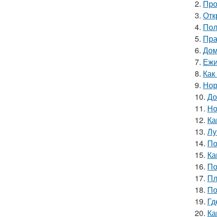
2.
Про
3.
Отк
4.
Пол
5.
Пра
6.
Дом
7.
Ежи
8.
Как
9.
Нор
10.
До
11.
Но
12.
Ка
13.
Лу
14.
По
15.
Ка
16.
По
17.
Пл
18.
По
19.
Гд
20.
Ка