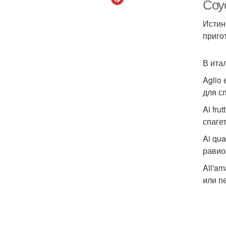
Соус
Истин
приго
В ита
Aglio
для с
Ai fru
спагет
Ai qu
равио
All'a
или п