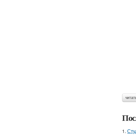
читат
Пос
1.
Сту