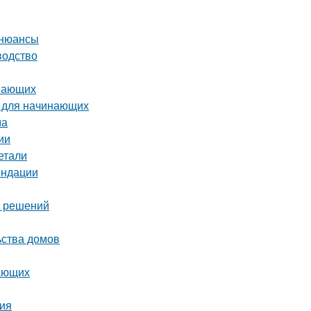
 нюансы
водство
инающих
я для начинающих
ма
ии
етали
ендации
х решений
ьства домов
нающих
ция