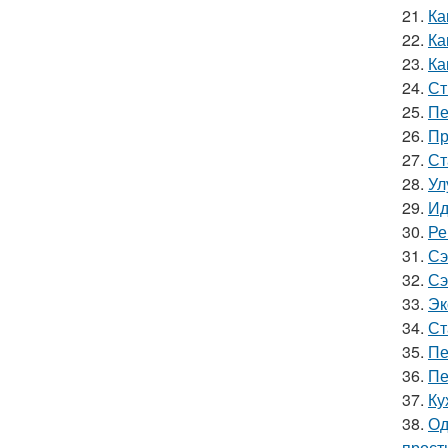
21.
Ка
22.
Ка
23.
Ка
24.
Ст
25.
Пе
26.
Пр
27.
Ст
28.
Ул
29.
Ид
30.
Ре
31.
Сэ
32.
Сэ
33.
Эк
34.
Ст
35.
Пе
36.
Пе
37.
Ку
38.
Од
прост