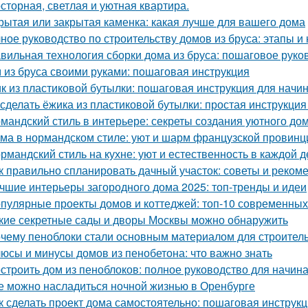
сторная, светлая и уютная квартира.
рытая или закрытая каменка: какая лучше для вашего дома
ное руководство по строительству домов из бруса: этапы и
вильная технология сборки дома из бруса: пошаговое руко
 из бруса своими руками: пошаговая инструкция
к из пластиковой бутылки: пошаговая инструкция для нач
 сделать ёжика из пластиковой бутылки: простая инструкци
мандский стиль в интерьере: секреты создания уютного до
ма в нормандском стиле: уют и шарм французской провинц
рмандский стиль на кухне: уют и естественность в каждой д
к правильно спланировать дачный участок: советы и реком
чшие интерьеры загородного дома 2025: топ-тренды и идеи
пулярные проекты домов и коттеджей: топ-10 современны
кие секретные сады и дворы Москвы можно обнаружить
чему пеноблоки стали основным материалом для строител
юсы и минусы домов из пенобетона: что важно знать
строить дом из пеноблоков: полное руководство для начи
е можно насладиться ночной жизнью в Оренбурге
к сделать проект дома самостоятельно: пошаговая инструк