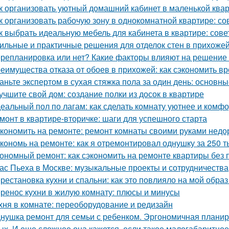
к организовать уютный домашний кабинет в маленькой ква
к организовать рабочую зону в однокомнатной квартире: со
к выбрать идеальную мебель для кабинета в квартире: сов
ильные и практичные решения для отделок стен в прихожей
репланировка или нет? Какие факторы влияют на решение 
еимущества отказа от обоев в прихожей: как сэкономить вр
аньте экспертом в сухая стяжка пола за один день: основ
учшите свой дом: создание полки из досок в квартире
еальный пол по лагам: как сделать комнату уютнее и комф
монт в квартире-вторичке: шаги для успешного старта
кономить на ремонте: ремонт комнаты своими руками недо
кономь на ремонте: как я отремонтировал однушку за 250 т
ономный ремонт: как сэкономить на ремонте квартиры без 
ас Пьеха в Москве: музыкальные проекты и сотрудничества
рестановка кухни и спальни: как это повлияло на мой образ
ренос кухни в жилую комнату: плюсы и минусы
хня в комнате: переоборудование и редизайн
нушка ремонт для семьи с ребенком. Эргономичная планир
ых. И еще сложнее она кажется, если такое малогабаритно