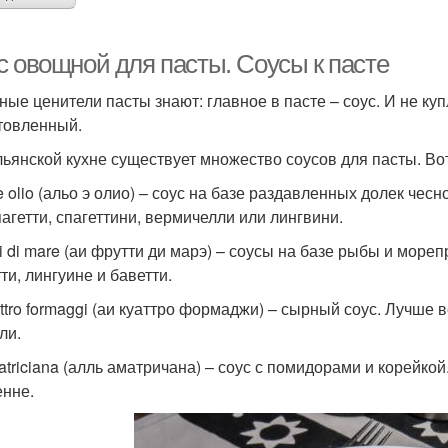
с овощной для пасты. Соусы к пасте
ные ценители пасты знают: главное в пасте – соус. И не ку
товленный.
льянской кухне существует множество соусов для пасты. Во
 e olio (альо э олио) – соус на базе раздавленных долек че
пагетти, спагеттини, вермичелли или лингвини.
tti di mare (аи фрутти ди марэ) – соусы на базе рыбы и мор
ти, лингуине и баветти.
attro formaggi (аи куаттро формаджи) – сырный соус. Лучше 
ли.
matriciana (алль аматричана) – соус с помидорами и корейкой
енне.