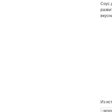
Соус 
разви
вкусн
Из ис
читат