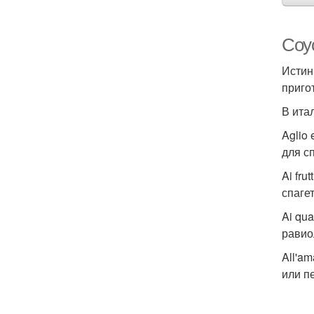
Соу
Истин
приго
В ита
Aglio
для с
Ai fru
спагет
Ai qu
равио
All'a
или п