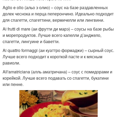
Aglio e olio (альо э олио) – соус на базе раздавленных
долек чеснока и перца пеперончино. Идеально подходит
для спагетти, спагеттини, вермичелли или лингвини.
Ai frutti di mare (аи фрутти ди марэ) – соусы на базе рыбы
и морепродуктов. Лучше всего капелли д’анджело,
спагетти, лингуине и баветти.
Ai quattro formaggi (аи куаттро формаджи) – сырный соус.
Лучше всего подходит к короткой пасте и к мясным
равиоли.
All'amatriciana (алль аматричана) – соус с помидорами и
корейкой. Лучше всего подавать со спагетти, букатини
или пенне.