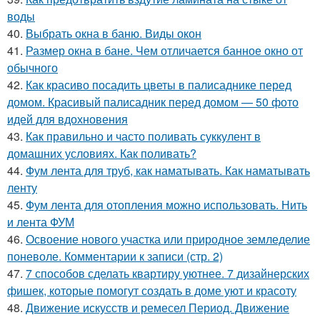
воды
40.
Выбрать окна в баню. Виды окон
41.
Размер окна в бане. Чем отличается банное окно от
обычного
42.
Как красиво посадить цветы в палисаднике перед
домом. Красивый палисадник перед домом — 50 фото
идей для вдохновения
43.
Как правильно и часто поливать суккулент в
домашних условиях. Как поливать?
44.
Фум лента для труб, как наматывать. Как наматывать
ленту
45.
Фум лента для отопления можно использовать. Нить
и лента ФУМ
46.
Освоение нового участка или природное земледелие
поневоле. Комментарии к записи (стр. 2)
47.
7 способов сделать квартиру уютнее. 7 дизайнерских
фишек, которые помогут создать в доме уют и красоту
48.
Движение искусств и ремесел Период. Движение