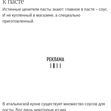
к пасте
Истинные ценители пасты знают: главное в пасте – соус.
И не купленный в магазине, а специально
приготовленный.
Соус к спагетти
Молочный соус
Соус к пасте
В итальянской кухне существует множество соусов для
пасты. Вот лишь некоторые из них.