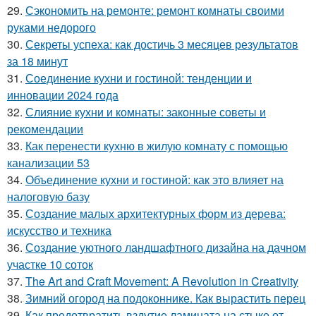
29.
Сэкономить на ремонте: ремонт комнаты своими
руками недорого
30.
Секреты успеха: как достичь 3 месяцев результатов
за 18 минут
31.
Соединение кухни и гостиной: тенденции и
инновации 2024 года
32.
Слияние кухни и комнаты: законные советы и
рекомендации
33.
Как перенести кухню в жилую комнату с помощью
канализации 53
34.
Объединение кухни и гостиной: как это влияет на
налоговую базу
35.
Создание малых архитектурных форм из дерева:
искусство и техника
36.
Создание уютного ландшафтного дизайна на дачном
участке 10 соток
37.
The Art and Craft Movement: A Revolution in Creativity
38.
Зимний огород на подоконнике. Как вырастить перец
39.
Как предотвратить вздутие ламината на стыке от