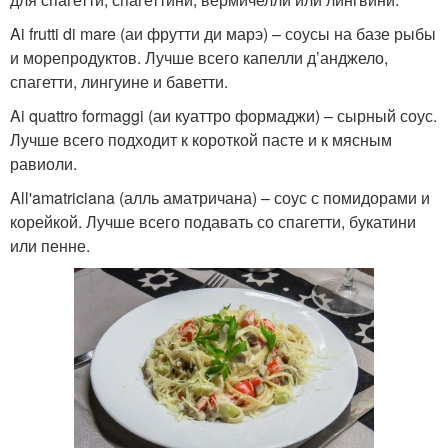
Ai frutti di mare (аи фрутти ди марэ) – соусы на базе рыбы
и морепродуктов. Лучше всего капелли д’анджело,
спагетти, лингуине и баветти.
Ai quattro formaggi (аи куаттро формаджи) – сырный соус.
Лучше всего подходит к короткой пасте и к мясным
равиоли.
All'amatriciana (алль аматричана) – соус с помидорами и
корейкой. Лучше всего подавать со спагетти, букатини
или пенне.