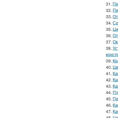
31.
Пе
32.
Пе
33.
От
34.
Со
35.
Ци
36.
От
37.
Ок
38.
Ус
конст
39.
Кр
40.
Цв
41.
Ка
42.
Ка
43.
Ка
44.
Пл
45.
Пр
46.
Ка
47.
Ка
48.
Ци