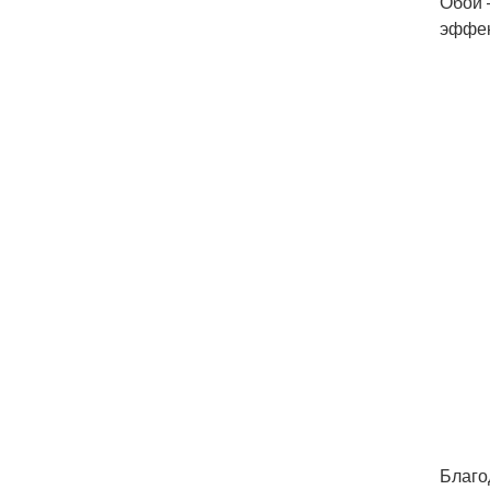
Обои 
эффек
Благо