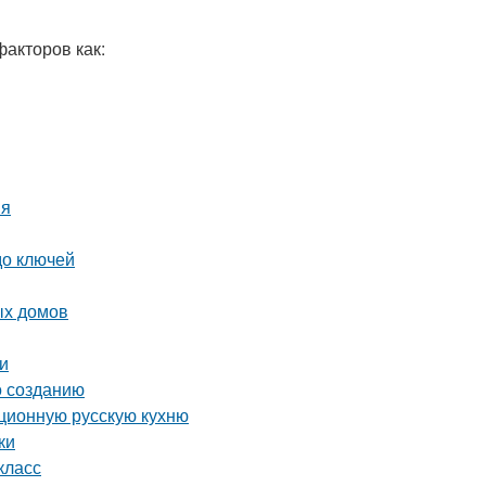
факторов как:
ия
до ключей
ых домов
ки
о созданию
иционную русскую кухню
ки
класс