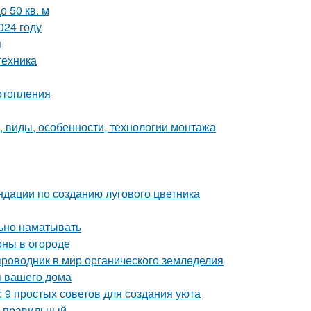
 50 кв. м
024 году
я
техника
отопления
, виды, особенности, технологии монтажа
ндации по созданию лугового цветника
льно наматывать
оны в огороде
проводник в мир органического земледелия
я вашего дома
: 9 простых советов для создания уюта
ь правильный