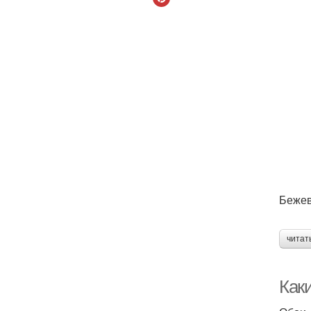
Бежев
читат
Как