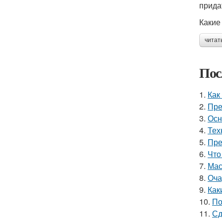
прида
Какие
читат
Пос
1.
Как
2.
Пре
3.
Осн
4.
Тех
5.
Пре
6.
Что
7.
Мас
8.
Оча
9.
Как
10.
По
11.
Сд