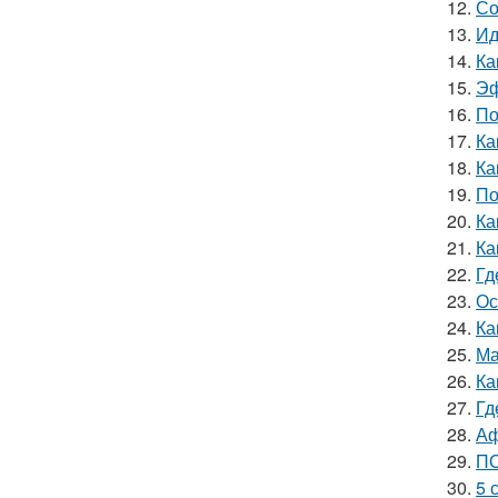
12.
Со
13.
Ид
14.
Ка
15.
Эф
16.
По
17.
Ка
18.
Ка
19.
По
20.
Ка
21.
Ка
22.
Гд
23.
Ос
24.
Ка
25.
Ма
26.
Ка
27.
Гд
28.
Аф
29.
ПО
30.
5 