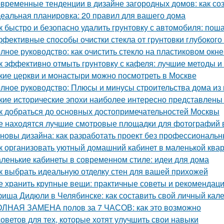
временные тенденции в дизайне загородных домов: как со
еальная планировка: 20 правил для вашего дома
к быстро и безопасно удалить грунтовку с автомобиля: пош
фективные способы очистки стекла от грунтовки глубоког
лное руководство: как очистить стекло на пластиковом окне
к эффективно отмыть грунтовку с кафеля: лучшие методы и
кие церкви и монастыри можно посмотреть в Москве
лное руководство: Плюсы и минусы строительства дома из
кие исторические эпохи наиболее интересно представлены
к добраться до основных достопримечательностей Москвы
е находятся лучшие смотровые площадки для фотографий 
новы дизайна: как разработать проект без профессиональ
к организовать уютный домашний кабинет в маленькой ква
ленькие кабинеты в современном стиле: идеи для дома
к выбрать идеальную отделку стен для вашей прихожей
е хранить крупные вещи: практичные советы и рекомендац
иша Дидюли в Челябинске: как составить свой личный кал
ЛНАЯ ЗАМЕНА полов за 7 ЧАСОВ: как это возможно
советов для тех, которые хотят улучшить свои навыки