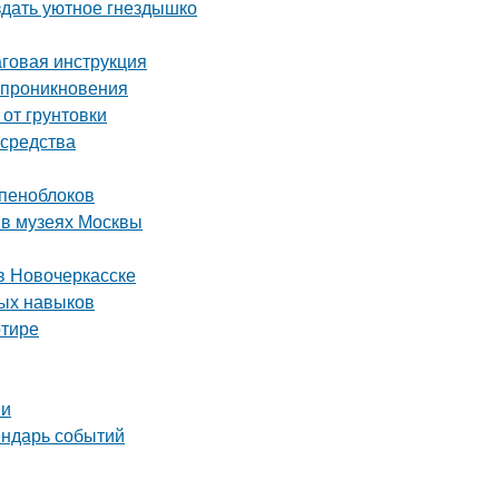
здать уютное гнездышко
аговая инструкция
о проникновения
 от грунтовки
 средства
 пеноблоков
 в музеях Москвы
в Новочеркасске
ных навыков
ртире
ии
ендарь событий