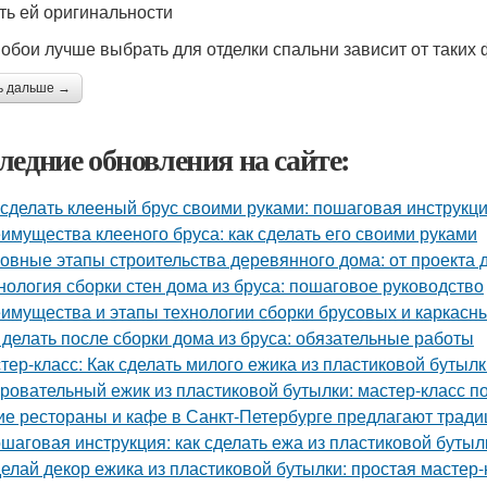
ть ей оригинальности
 обои лучше выбрать для отделки спальни зависит от таких 
ь дальше →
ледние обновления на сайте:
 сделать клееный брус своими руками: пошаговая инструкц
имущества клееного бруса: как сделать его своими руками
овные этапы строительства деревянного дома: от проекта 
нология сборки стен дома из бруса: пошаговое руководство
имущества и этапы технологии сборки брусовых и каркасн
 делать после сборки дома из бруса: обязательные работы
тер-класс: Как сделать милого ежика из пластиковой бутыл
ровательный ежик из пластиковой бутылки: мастер-класс п
ие рестораны и кафе в Санкт-Петербурге предлагают трад
шаговая инструкция: как сделать ежа из пластиковой бутыл
елай декор ежика из пластиковой бутылки: простая мастер-