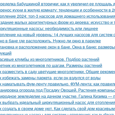
ределка бабушкиной вторички: как я увеличил ее площадь до
ренос кухни в жилую комнату: тенденции и особенности в 2
опление 2024: топ-3 насосов для домашнего использовани
здание малых архитектурных форм из дерева: искусство и 
ркуляционные насосы: необходимость или лишнее
опление на новый уровень: 14 лучших насосов для систем 
но в бане где расположить. Нужно ли окно в парилке
тановка и расположение окон в бане. Окна в баню: размеры
рукций
асивые клумбы из многолетников. Подбор растений
етник из многолетников по шагам. Размеры растений
к разместить в саду цветущие многолетники. Общие рекоме
к избежать замены паркета, если он вздулся от воды
к наматывать фум-ленту правильно. ФУМ-лента: как прави
анировка огорода под Посадку Овощей. Растения-компань
иродное земледелие на дачном участке. Галина Кизима — 
к выбрать идеальный циркуляционный насос для отоплени
к создать в своем доме уют. Как сделать свой дом красивым
ркуляционные насосы для системы отопления: как выбрат