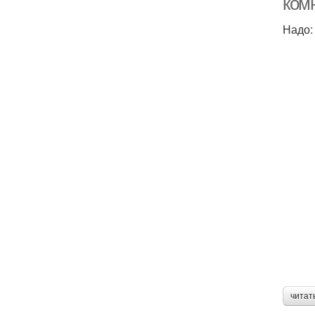
комн
Надо:
читат