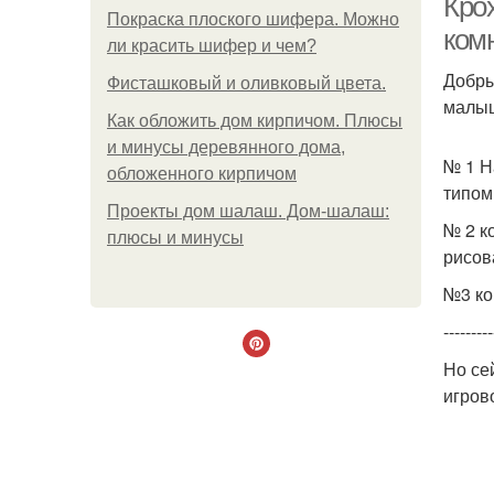
Кро
Покраска плоского шифера. Можно
комн
ли красить шифер и чем?
Добры
Фисташковый и оливковый цвета.
малыш
Как обложить дом кирпичом. Плюсы
и минусы деревянного дома,
№ 1 Н
обложенного кирпичом
типом
Проекты дом шалаш. Дом-шалаш:
№ 2 к
плюсы и минусы
рисов
№3 ко
---------
Но се
игров