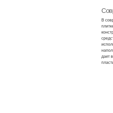
Сов
В сов
плитк
конст
средс
испол
напол
дает 
пласт