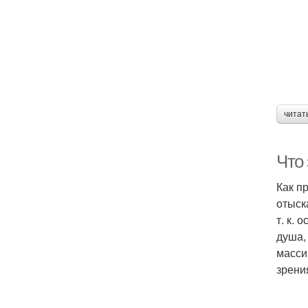
читат
Что
Как п
отыск
т. к.
душа,
масси
зрени