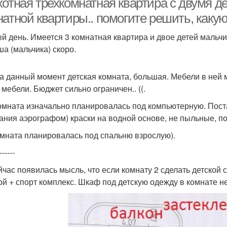
хотная трехкомнатная квартира с двумя д
атной квартиры.. помогите решить, какую
й день. Имеется 3 комнатная квартира и двое детей мальчи
а (мальчика) скоро.
а данный момент детская комната, большая. Мебели в ней м
 мебели. Бюджет сильно ограничен.. ((.
омната изначально планировалась под компьютерную. Пост
ания аэрографом) краски на водной основе, не пыльные, по
мната планировалась под спальню взрослую).
------
йчас появилась мысль, что если комнату 2 сделать детской 
ой + спорт комплекс. Шкаф под детскую одежду в комнате н