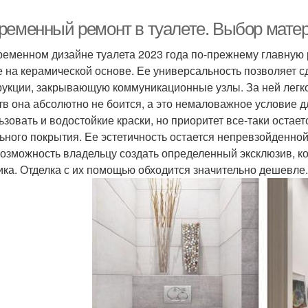
ременный ремонт в туалете. Выбор матер
ременном дизайне туалета 2023 года по-прежнему главную р
е на керамической основе. Ее универсальность позволяет сд
рукции, закрывающую коммуникационные узлы. За ней легк
тв она абсолютно не боится, а это немаловажное условие 
ьзовать и водостойкие краски, но приоритет все-таки остает
ьного покрытия. Ее эстетичность остается непревзойденно
возможность владельцу создать определенный эксклюзив, к
ика. Отделка с их помощью обходится значительно дешевле.