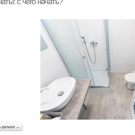
аты: с чего начать?
ь дальше →