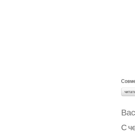
Совме
читат
Вас
С ч