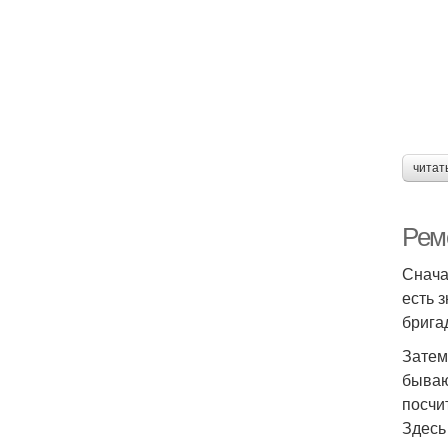
читат
Ремо
Снача
есть 
брига
Затем
бываю
посчи
Здесь