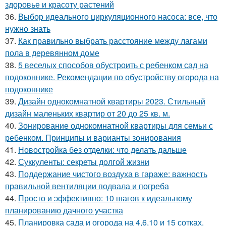
здоровье и красоту растений
36.
Выбор идеального циркуляционного насоса: все, что
нужно знать
37.
Как правильно выбрать расстояние между лагами
пола в деревянном доме
38.
5 веселых способов обустроить с ребенком сад на
подоконнике. Рекомендации по обустройству огорода на
подоконнике
39.
Дизайн однокомнатной квартиры 2023. Стильный
дизайн маленьких квартир от 20 до 25 кв. м.
40.
Зонирование однокомнатной квартиры для семьи с
ребенком. Принципы и варианты зонирования
41.
Новостройка без отделки: что делать дальше
42.
Суккуленты: секреты долгой жизни
43.
Поддержание чистого воздуха в гараже: важность
правильной вентиляции подвала и погреба
44.
Просто и эффективно: 10 шагов к идеальному
планированию дачного участка
45.
Планировка сада и огорода на 4,6,10 и 15 сотках.