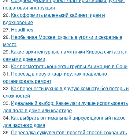
25.
Создаем дизайн-проект квартиры своими руками:
пошаговая инструкция
26.
Как оформить маленький кабинет: идеи и
вдохновение
27.
Headlines:
28.
Необычная Москва: скрытые уголки и секретные
места
29.
Какие архитектурные памятники Кирова считаются
самыми древними
30.
Как посмотреть концерты группы Анимация в Сочи
31.
Переезд в новую квартиру: как правильно
организовать ремонт
32.
Как перенести кухню в другую комнату без потерь и
сложностей
33.
Идеальный выбор: Какие лаги лучше использовать
для пола в доме или квартире
34.
Как выбрать оптимальный циркуляционный насос
для частного дома
35.
Пересадка суккулентов: простой способ сохранить