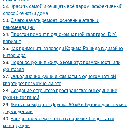
32.
Красить самой и очищать всё паром: эффективный
способ очистки дома
33.
С чего начать ремонт: основные этапы и
рекомендации
34.
Простой ремонт в однокомнатной квартире: DIY-
вариант
35.
Как применить заповеди Карима Рашида в дизайне
интерьера
36.
Перенос кухни в жилую комнату: возможность или
фантазия
37.
Объединение кухни и комнаты в однокомнатной
квартире: возможно ли это
38.
Создание открытого пространства: объединение
кухни и гостиной
39.
Жить в комфорте: Двушка 50 м² в Бутово для семьи с
двумя детьми
40.
Раскрываем секрет окна в парилке. Недостатки
конструкции