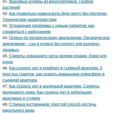
41.
Красивые клумбы из многолетников. Подбор
растений
42.
Как правильно наматывать фум-ленту без протечки.
Технические характеристики
43.
Устранение проблемы с новым паркетом: как
справиться с набуханием
44.
Огород по органическому земледелию. Органическое
земледелие – сад и огород без хлопот для разумно-
ленивых
45.
Секреты домашнего уюта своими руками. Идеи для
кухни
46.
Как создать уют и комфорт в съёмной квартире. 5
простых советов, как создать домашнюю атмосферу в
съемной квартире
47.
Как создать уют в маленькой квартире. Секреты
маленького дома. Как создать уют в небольших
квартирах и студиях
48.
Стрижка кустарников: простой способ достичь
идеального вида