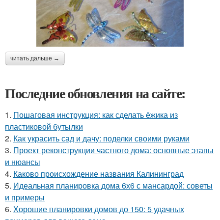
читать дальше →
Последние обновления на сайте:
1.
Пошаговая инструкция: как сделать ёжика из
пластиковой бутылки
2.
Как украсить сад и дачу: поделки своими руками
3.
Проект реконструкции частного дома: основные этапы
и нюансы
4.
Каково происхождение названия Калининград
5.
Идеальная планировка дома 6х6 с мансардой: советы
и примеры
6.
Хорошие планировки домов до 150: 5 удачных