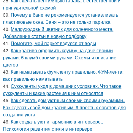
38.
Как сделать вентиляцию гаража с естественной и
принудительной схемой
39.
Почему в бане не рекомендуется устанавливать
пластиковые окна. Баня – это не только парилка
40.
Малоуходовый цветник для солнечного места.
Добавление статьи в новую подборку
41.
Помогите, мой паркет вздулся от воды
42.
Как красиво оформить клумбу на даче своими
руками. 5 клумб своими руками. Схемы и описание
цветов
43.
Как наматывать фум-ленту правильно. ФУМ-лента:
как правильно наматывать
44.
Суккуленты уход в домашних условиях. Что такое
суккуленты и какие растения к ним относятся
45.
Как сделать дом уютным своими своими рукамими..
Как сделать свой дом красивым: 9 простых советов для
создания уюта
46.
Как создать уют и гармонию в интерьере..
Психология развития стиля в интерьере