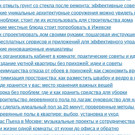
к отмыть грунт со стекла после ремонта: эффективные сов
кие уникальные архитектурные сооружения можно увидеть 
ноблоки: стоит ли их использовать для строительства дома
кие местные блюда стоит попробовать в Ижевске
к спроектировать дом своими руками: пошаговая инструкци
бесплатных сервисов и приложений для эффективного упр
кие инновационные инициативы
к организовать кабинет в комнате: практические советы и и
здание уютной квартиры без прихожей: идеи и советы
еимущества отказа от обоев в прихожей: как сэкономить вр
тимизация пространства: как разместить швабру и ведро в
где хранится у вас: место хранения важных вещей
орка без проблем: где и как хранить средства для уборки
роительство деревянного пола по лагам: руководство для
к сделать идеальный пол за 20 минут: проверенные методы
ревянные полы в квартире: выбор, установка и уход
ас Пьеха в Москве: музыкальные проекты и сотрудничества
и жизни одной комнаты: от кухни до офиса и обратно