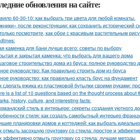
ледние обновления на сайте:
вило 60-30-10: как выбрать три цвета для любой комнаты.
жники» после реконструкции: как сохранить исторический с
только посмотрите, как обои с красивым растительным рис
dlines:
ая каменка для бани лучше всего: советы по выбору
рытая и закрытая каменка: что выбрать для вашего дома
аговое строительство дома из бруса: полное руководство
ное руководство: Как правильно строить дом из бруса
ное руководство: как правильно класть брус на фундамент
к сделать ежика из пластиковой бутылки своими руками: пр
re is a list of 10 questions based on the thought process about t
rks, history, culture, and interesting facts:
рмандский стиль в интерьере: секреты создания уютного д
обенности стиля: как создать самобытный интерьер франц
чшие планировки домов и коттеджей: как выбрать идеаль
к отмыть засохшую грунтовку со стекла: простое и эффект
к эффективно отмыть грунтовку со стекла: лучшие методы