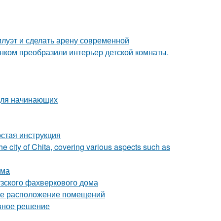
илуэт и сделать арену современной
унком преобразили интерьер детской комнаты.
 для начинающих
остая инструкция
he city of Chita, covering various aspects such as
ома
узского фахверкового дома
ное расположение помещений
ивное решение