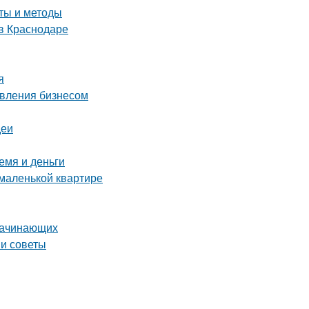
еты и методы
в Краснодаре
я
авления бизнесом
деи
емя и деньги
 маленькой квартире
 начинающих
 и советы