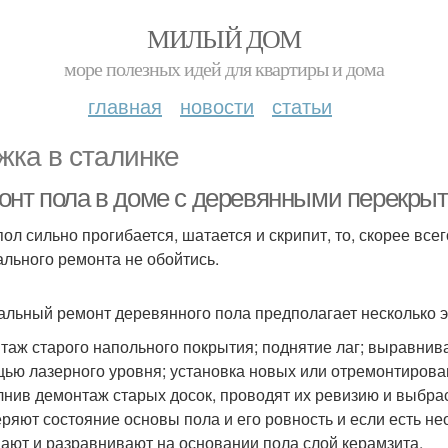
МИЛЫЙ ДОМ
море полезных идей для квартиры и дома
главная
новости
статьи
жка в сталинке
онт пола в доме с деревянными перекры
пол сильно прогибается, шатается и скрипит, то, скорее все
ального ремонта не обойтись.
альный ремонт деревянного пола предполагает несколько э
таж старого напольного покрытия; поднятие лаг; выравнива
ью лазерного уровня; установка новых или отремонтирова
нив демонтаж старых досок, проводят их ревизию и выбра
ряют состояние основы пола и его ровность и если есть не
ают и разравнивают на основании пола слой керамзита.