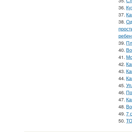
35.
Сл
36.
Ку
37.
Ка
38.
Од
прост
ребен
39.
Пл
40.
Во
41.
Мо
42.
Ка
43.
Ка
44.
Ка
45.
Уп
46.
По
47.
Ка
48.
Во
49.
7 
50.
ТО