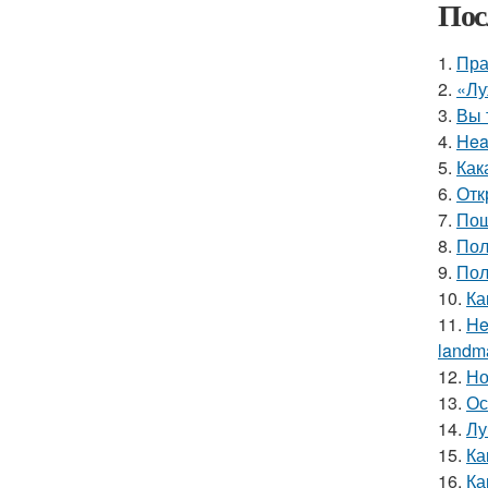
Пос
1.
Пра
2.
«Лу
3.
Вы 
4.
Hea
5.
Как
6.
Отк
7.
Пош
8.
Пол
9.
Пол
10.
Ка
11.
He
landma
12.
Но
13.
Ос
14.
Лу
15.
Ка
16.
Ка