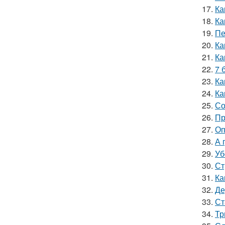
17.
Ка
18.
Ка
19.
Пе
20.
Ка
21.
Ка
22.
7 
23.
Ка
24.
Ка
25.
Со
26.
Пр
27.
Оп
28.
А 
29.
Уб
30.
Ст
31.
Ка
32.
Де
33.
Ст
34.
Тр