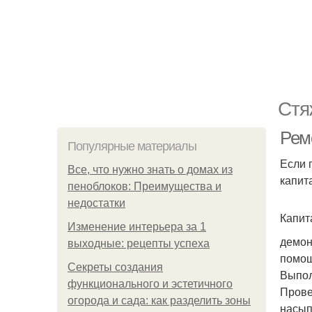
Стя
Рем
Популярные материалы
Если 
Все, что нужно знать о домах из
капит
пеноблоков: Преимущества и
недостатки
Капит
Изменение интерьера за 1
демон
выходные: рецепты успеха
помощ
Секреты создания
Выпол
функционального и эстетичного
Прове
огорода и сада: как разделить зоны
насып