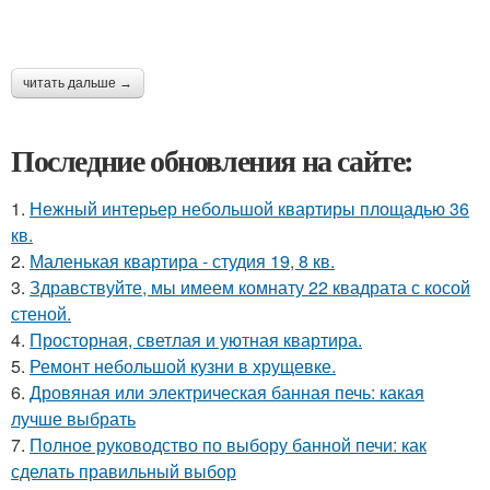
читать дальше →
Последние обновления на сайте:
1.
Нежный интерьер небольшой квартиры площадью 36
кв.
2.
Маленькая квартира - студия 19, 8 кв.
3.
Здравствуйте, мы имеем комнату 22 квадрата с косой
стеной.
4.
Просторная, светлая и уютная квартира.
5.
Ремонт небольшой кузни в хрущевке.
6.
Дровяная или электрическая банная печь: какая
лучше выбрать
7.
Полное руководство по выбору банной печи: как
сделать правильный выбор