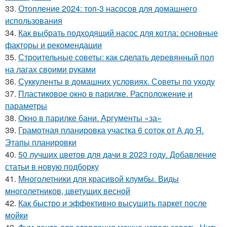
33.
Отопление 2024: топ-3 насосов для домашнего
использования
34.
Как выбрать подходящий насос для котла: основные
факторы и рекомендации
35.
Строительные советы: как сделать деревянный пол
на лагах своими руками
36.
Суккуленты в домашних условиях. Советы по уходу
37.
Пластиковое окно в парилке. Расположение и
параметры
38.
Окно в парилке бани. Аргументы «за»
39.
Грамотная планировка участка 6 соток от А до Я.
Этапы планировки
40.
50 лучших цветов для дачи в 2023 году. Добавление
статьи в новую подборку
41.
Многолетники для красивой клумбы. Виды
многолетников, цветущих весной
42.
Как быстро и эффективно высушить паркет после
мойки