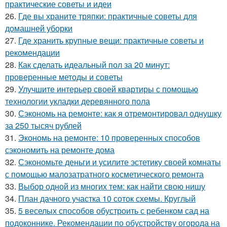
практические советы и идеи
26.
Где вы храните тряпки: практичные советы для
домашней уборки
27.
Где хранить крупные вещи: практичные советы и
рекомендации
28.
Как сделать идеальный пол за 20 минут:
проверенные методы и советы
29.
Улучшите интерьер своей квартиры с помощью
технологии укладки деревянного пола
30.
Сэкономь на ремонте: как я отремонтировал однушку
за 250 тысяч рублей
31.
Экономь на ремонте: 10 проверенных способов
сэкономить на ремонте дома
32.
Сэкономьте деньги и усилите эстетику своей комнаты
с помощью малозатратного косметического ремонта
33.
Выбор одной из многих тем: как найти свою нишу
34.
План дачного участка 10 соток схемы. Круглый
35.
5 веселых способов обустроить с ребенком сад на
подоконнике. Рекомендации по обустройству огорода на