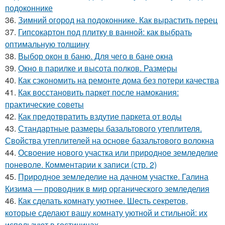
подоконнике
36.
Зимний огород на подоконнике. Как вырастить перец
37.
Гипсокартон под плитку в ванной: как выбрать
оптимальную толщину
38.
Выбор окон в баню. Для чего в бане окна
39.
Окно в парилке и высота полков. Размеры
40.
Как сэкономить на ремонте дома без потери качества
41.
Как восстановить паркет после намокания:
практические советы
42.
Как предотвратить вздутие паркета от воды
43.
Стандартные размеры базальтового утеплителя.
Свойства утеплителей на основе базальтового волокна
44.
Освоение нового участка или природное земледелие
поневоле. Комментарии к записи (стр. 2)
45.
Природное земледелие на дачном участке. Галина
Кизима — проводник в мир органического земледелия
46.
Как сделать комнату уютнее. Шесть секретов,
которые сделают вашу комнату уютной и стильной: их
используют в гостиницах