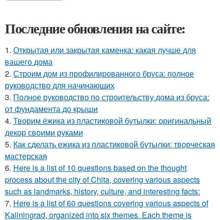
Последние обновления на сайте:
1.
Открытая или закрытая каменка: какая лучше для
вашего дома
2.
Строим дом из профилированного бруса: полное
руководство для начинающих
3.
Полное руководство по строительству дома из бруса:
от фундамента до крыши
4.
Творим ёжика из пластиковой бутылки: оригинальный
декор своими руками
5.
Как сделать ежика из пластиковой бутылки: творческая
мастерская
6.
Here is a list of 10 questions based on the thought
process about the city of Chita, covering various aspects
such as landmarks, history, culture, and interesting facts:
7.
Here is a list of 60 questions covering various aspects of
Kaliningrad, organized into six themes. Each theme is