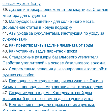
сельскому хозяйству
39.
Дизайн интерьера однокомнатной квартиры. Светлая
квартира для студентки
40.
Малоуходовый цветник для солнечного места.
Добавление статьи в новую подборку
41.
Азы ухода за суккулентами. Инструкция по уходу за
суккулентами
42.
Как предотвратить вздутие ламината от воды
43.
Как устранить вздув паркетной доски
44.
Стандартные размеры базальтового утеплителя.
Свойства утеплителей на основе базальтового волокна
45.
Современные решения для зонирования гостиной: 8
лучших способов
46.
Природное земледелие на дачном участке. Галина
Кизима — проводник в мир органического земледелия
47.
Создание уюта в доме. Как сделать свой дом
красивым: 9 простых советов для создания уюта
48.
Вентиляция в подвале гаража своими руками.
Устройство естественной вытяжки