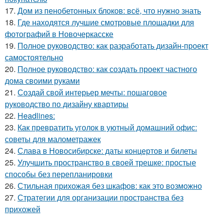
17.
Дом из пенобетонных блоков: всё, что нужно знать
18.
Где находятся лучшие смотровые площадки для
фотографий в Новочеркасске
19.
Полное руководство: как разработать дизайн-проект
самостоятельно
20.
Полное руководство: как создать проект частного
дома своими руками
21.
Создай свой интерьер мечты: пошаговое
руководство по дизайну квартиры
22.
Headlines:
23.
Как превратить уголок в уютный домашний офис:
советы для малометражек
24.
Слава в Новосибирске: даты концертов и билеты
25.
Улучшить пространство в своей трешке: простые
способы без перепланировки
26.
Стильная прихожая без шкафов: как это возможно
27.
Стратегии для организации пространства без
прихожей