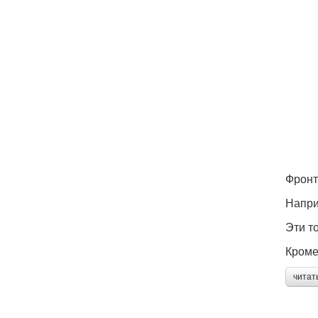
Фронт
Напри
Эти т
Кроме
читат