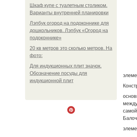
Шкаф купе с туалетным столиком.
Варианты внутренней планировки
Лэпбук огород на подоконнике для
дошкольников. Лэпбук «Огород на
подоконнике»
20 кв метров это сколько метров. На
фото:
Для индукционных плит значок.
Обозначение посуды для
элеме
индукционной плит
Конст
основ
между
самой
Балоч
элеме