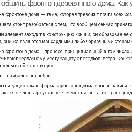
 обшить фронтон деревянного дома. Как 
ка фронтона дома — тема, которая тревожит почти всех хо
ачала стоит разобраться с тем, что вообщем сейчас приня
й элемент заходит в конструкцию крыши, он образован её 
, они же являются мансардными либо чердачными стенами
ка фронтона дома – процесс, принципиальный в том числе и
ечивают чердачному месту защиту от осадков, ветра. Конк
ением всей конструкции.
час наиболее подробно:
о ситуация такая: форма фронтонов дома вполне зависит от
чаются не лишь треугольные элементы, но также трапецеи