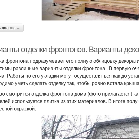
ь дальше →
ианты отделки фронтонов. Варианты деко
ка фронтона подразумевает его полную облицовку декорат
тимы различные варианты отделки фронтона . В первую оч
ча. Работы по его укладки могут осуществляться как до уста
одимо уметь сделать отделку так, чтобы ровно встала крыша
во смотрится отделка фронтона дома (фото прилагается) к
целей используется плитка из этих материалов. В итоге пол
есной окраской.