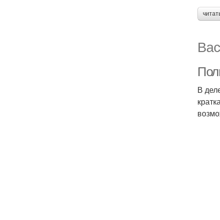
читат
Вас
Пол
В дел
кратк
возмо