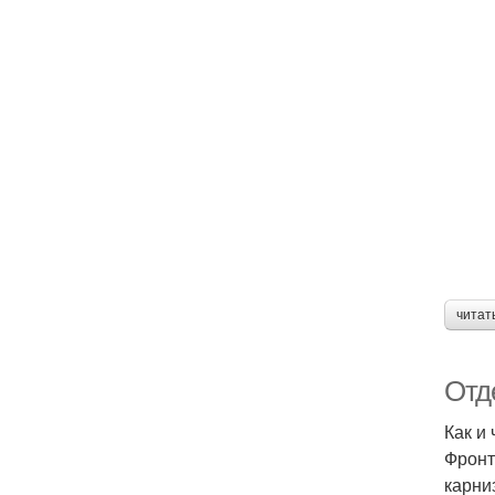
читат
Отд
Как и
Фронт
карни