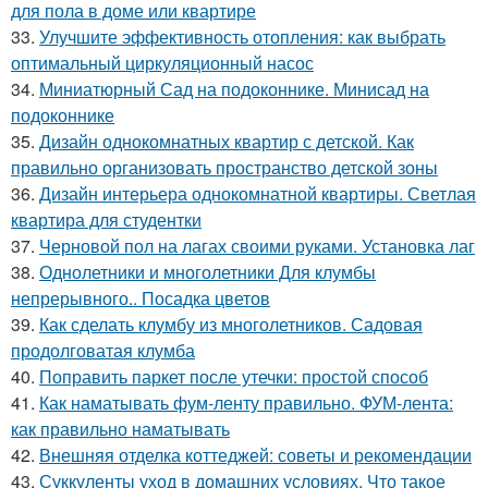
для пола в доме или квартире
33.
Улучшите эффективность отопления: как выбрать
оптимальный циркуляционный насос
34.
Миниатюрный Сад на подоконнике. Минисад на
подоконнике
35.
Дизайн однокомнатных квартир с детской. Как
правильно организовать пространство детской зоны
36.
Дизайн интерьера однокомнатной квартиры. Светлая
квартира для студентки
37.
Черновой пол на лагах своими руками. Установка лаг
38.
Однолетники и многолетники Для клумбы
непрерывного.. Посадка цветов
39.
Как сделать клумбу из многолетников. Садовая
продолговатая клумба
40.
Поправить паркет после утечки: простой способ
41.
Как наматывать фум-ленту правильно. ФУМ-лента:
как правильно наматывать
42.
Внешняя отделка коттеджей: советы и рекомендации
43.
Суккуленты уход в домашних условиях. Что такое