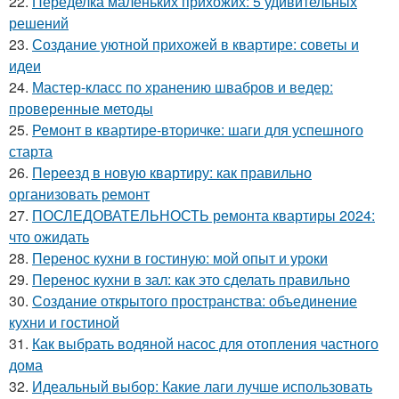
22.
Переделка маленьких прихожих: 5 удивительных
решений
23.
Создание уютной прихожей в квартире: советы и
идеи
24.
Мастер-класс по хранению швабров и ведер:
проверенные методы
25.
Ремонт в квартире-вторичке: шаги для успешного
старта
26.
Переезд в новую квартиру: как правильно
организовать ремонт
27.
ПОСЛЕДОВАТЕЛЬНОСТЬ ремонта квартиры 2024:
что ожидать
28.
Перенос кухни в гостиную: мой опыт и уроки
29.
Перенос кухни в зал: как это сделать правильно
30.
Создание открытого пространства: объединение
кухни и гостиной
31.
Как выбрать водяной насос для отопления частного
дома
32.
Идеальный выбор: Какие лаги лучше использовать