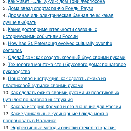
2.
Как живет «Эль Кукуй»: дом Тони Фергюсона
3.
Дома звезд спорта: ранчо Ронды Раузи
4.
Дровяная или электрическая банная печь: какая
лучше выбрать
5.
Какие достопримечательности связаны с
историческими событиями России
6.
How has St. Petersburg evolved culturally over the
centuries
7.
Сделай сам: как создать клееный брус своими руками
8.
Технология монтажа стен брусового дома: пошаговое
руководство
9.
Пошаговая инструкция: как сделать ёжика из
пластиковой бутылки своими руками
10.
Как сделать ежика своими руками из пластиковых
бутылок: пошаговая инструкция
11.
Какова история Кремля и его значение для России
12.
Какие уникальные кулинарные блюда можно
попробовать в Нальчике
13.
Эффективные методы очистки стекол от краски: