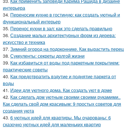
33.
Как применить заповеди Карима Рашида в дизайне
интерьера
34.
Переносим кухню в гостиную: как создать уютный и
функциональный интерьер
35.
Перенос кухни в зал: как это сделать правильно
36.
Создание малых архитектурных форм из дерева:
искусство и техника
37.
Зимний огород на подоконнике. Как вырастить перец
38.
Суккуленты: секреты долгой жизни
39.
Как избавиться от воды под паркетным покрытием:
практические советы
40.
Как предотвратить вздутие и поднятие паркета от
воды
41.
Идеи для уютного дома. Как создать уют в доме
42.
Как сделать дом уютным своими своими рукамими..
Как сделать свой дом красивым: 9 простых советов для
создания уюта
43.
6 уютных идей для квартиры. Мы очарованы: 6
сказочно уютных идей для маленьких квартир