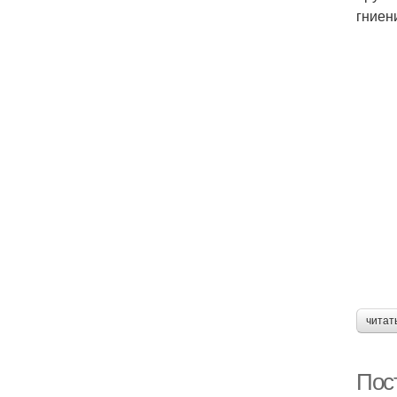
гниен
читат
Пос