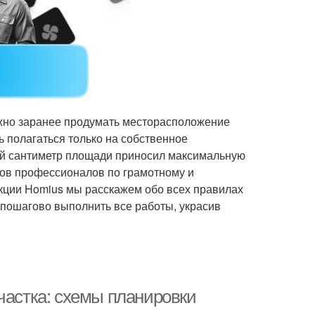
ажно заранее продумать месторасположение
сь полагаться только на собственное
дый сантиметр площади приносил максимальную
тов профессионалов по грамотному и
кции Homius мы расскажем обо всех правилах
 пошагово выполнить все работы, украсив
частка: схемы планировки