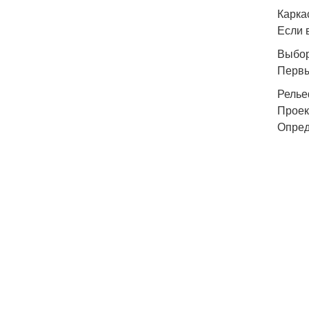
Карка
Если 
Выбор
Первы
Релье
Проек
Опред