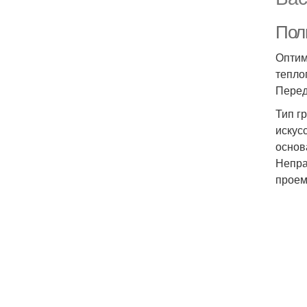
Пол
Оптим
тепло
Перед
Тип г
искус
основ
Непра
проем