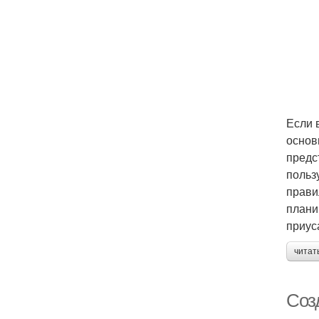
Если 
основ
предс
польз
прави
плани
приус
читат
Соз