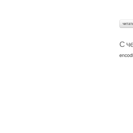
читат
С че
encod