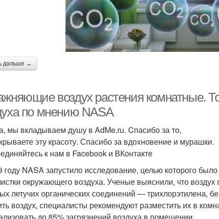
ь дальше →
ажняющие воздух растения комнатные. То
духа по мнению NASA
а, мы вкладываем душу в AdMe.ru. Cпасибо за то,
ткрываете эту красоту. Спасибо за вдохновение и мурашки.
единяйтесь к нам в Facebook и ВКонтакте
9 году NASA запустило исследование, целью которого был
чистки окружающего воздуха. Ученые выяснили, что возду
ых летучих органических соединений — трихлорэтилена, бе
ить воздух, специалисты рекомендуют разместить их в ком
ализовать до 85% загрязнений воздуха в помещении.