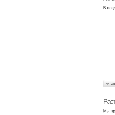
В воз
читат
Рас
Мы пр