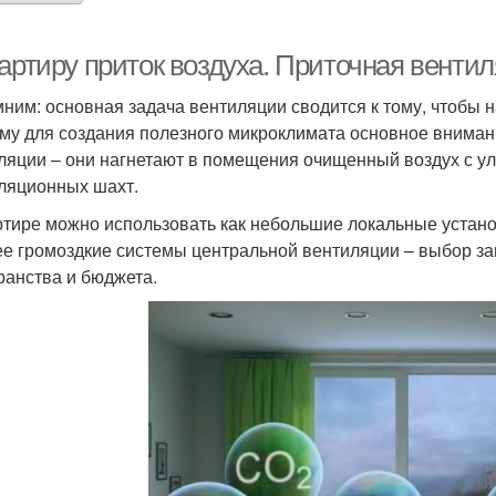
вартиру приток воздуха. Приточная венти
ним: основная задача вентиляции сводится к тому, чтобы 
му для создания полезного микроклимата основное вниман
ляции – они нагнетают в помещения очищенный воздух с у
ляционных шахт.
ртире можно использовать как небольшие локальные устано
ее громоздкие системы центральной вентиляции – выбор за
ранства и бюджета.