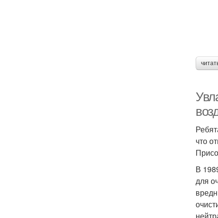
читат
Увл
воз
Ребят
что о
Присо
В 198
для о
вредн
очист
нейтр