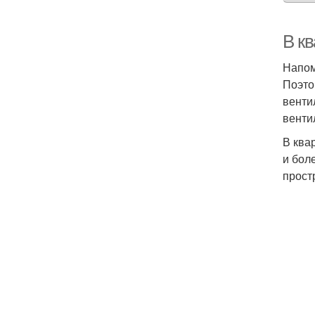
В к
Напом
Поэто
венти
венти
В ква
и бол
прост