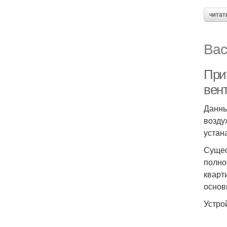
читат
Вас
При
вен
Данны
возду
устан
Сущес
полно
кварт
основ
Устро