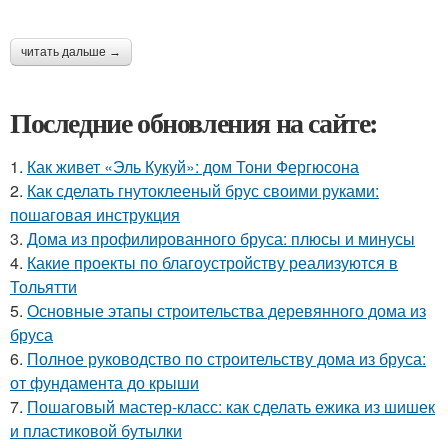
читать дальше →
Последние обновления на сайте:
1.
Как живет «Эль Кукуй»: дом Тони Фергюсона
2.
Как сделать гнутоклееный брус своими руками:
пошаговая инструкция
3.
Дома из профилированного бруса: плюсы и минусы
4.
Какие проекты по благоустройству реализуются в
Тольятти
5.
Основные этапы строительства деревянного дома из
бруса
6.
Полное руководство по строительству дома из бруса:
от фундамента до крыши
7.
Пошаговый мастер-класс: как сделать ежика из шишек
и пластиковой бутылки