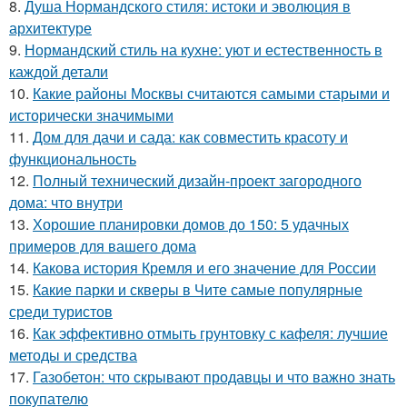
8.
Душа Нормандского стиля: истоки и эволюция в
архитектуре
9.
Нормандский стиль на кухне: уют и естественность в
каждой детали
10.
Какие районы Москвы считаются самыми старыми и
исторически значимыми
11.
Дом для дачи и сада: как совместить красоту и
функциональность
12.
Полный технический дизайн-проект загородного
дома: что внутри
13.
Хорошие планировки домов до 150: 5 удачных
примеров для вашего дома
14.
Какова история Кремля и его значение для России
15.
Какие парки и скверы в Чите самые популярные
среди туристов
16.
Как эффективно отмыть грунтовку с кафеля: лучшие
методы и средства
17.
Газобетон: что скрывают продавцы и что важно знать
покупателю