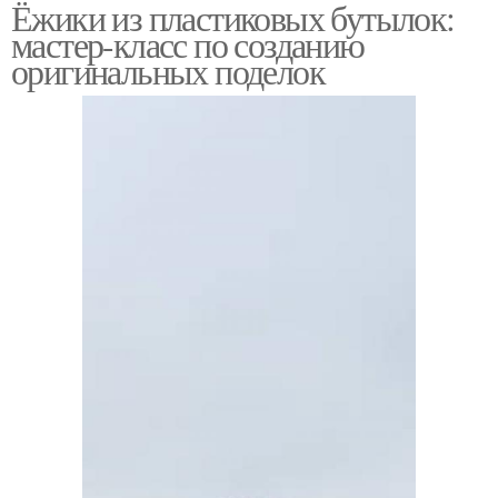
Ёжики из пластиковых бутылок:
Бутылки кроме ёжиков
Забавные ёжики
мастер-класс по созданию
оригинальных поделок
Ёжики для украшения
Пластиковые бутылки
Бутылка для
Бутылки для создания
изготовления