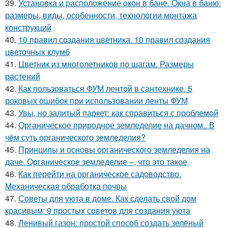
39.
Установка и расположение окон в бане. Окна в баню:
размеры, виды, особенности, технологии монтажа
конструкций
40.
10 правил создания цветника. 10 правил создания
цветочных клумб
41.
Цветник из многолетников по шагам. Размеры
растений
42.
Как пользоваться ФУМ лентой в сантехнике. 5
роковых ошибок при использовании ленты ФУМ
43.
Увы, но залитый паркет: как справиться с проблемой
44.
Органическое природное земледелие на дачном.. В
чём суть органического земледелия?
45.
Принципы и основы органического земледелия на
даче. Органическое земледелие –, что это такое
46.
Как перейти на органическое садоводство.
Механическая обработка почвы
47.
Советы для уюта в доме. Как сделать свой дом
красивым: 9 простых советов для создания уюта
48.
Ленивый газон: простой способ создать зелёный