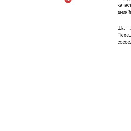
качес
дизай
Шаг 1
Перед
сосре