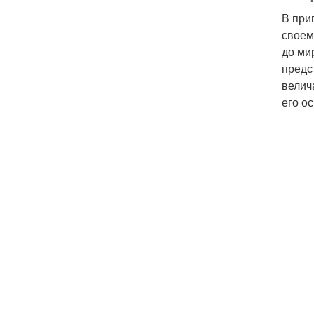
В при
своем
до ми
предс
велич
его о