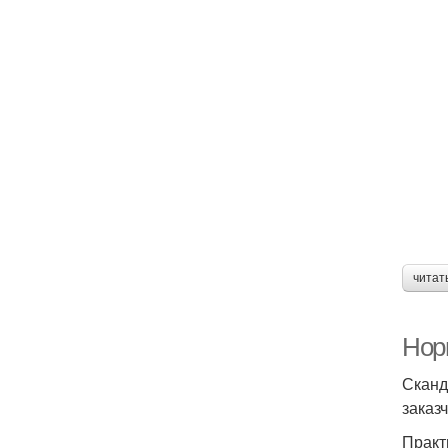
читат
Норм
Сканд
заказ
Практ