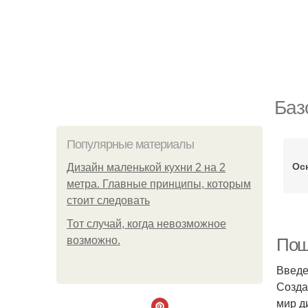
Баз
Популярные материалы
Ос
Дизайн маленькой кухни 2 на 2
метра. Главные принципы, которым
стоит следовать
Тот случай, когда невозможное
возможно.
Пош
Введ
Созда
мир д