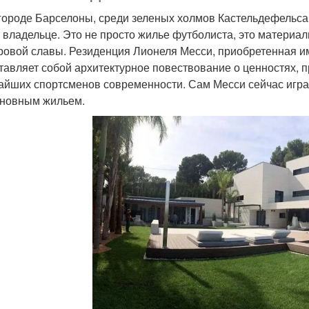
городе Барселоны, среди зеленых холмов Кастельдефельса,
 владельце. Это не просто жилье футболиста, это материа
ровой славы. Резиденция Лионеля Месси, приобретенная им
тавляет собой архитектурное повествование о ценностях, п
айших спортсменов современности. Сам Месси сейчас играе
сновным жильем.