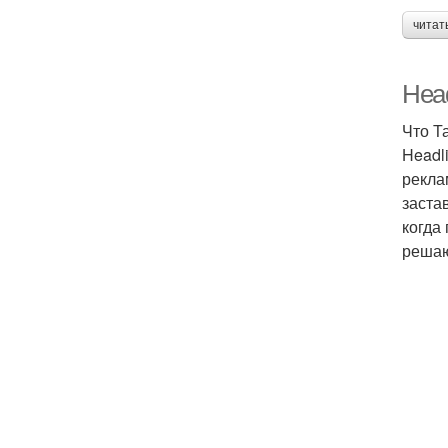
читат
Head
Что Т
Headl
рекла
заста
когда
решаю