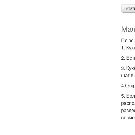
читат
Мале
Плюсы
1. Ку
2. Ес
3. Ку
шаг в
4.Отк
5. Бо
распо
разде
возмо