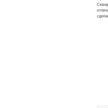
Сканд
отлич
сдела