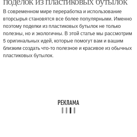
поделок из пластиковых бутылок
В современном мире переработка и использование
вторсырья становятся все более популярными. Именно
Вазон из пластиковой
поэтому поделки из пластиковых бутылок не только
Бутылки для создания
бутылки
полезны, но и экологичны. В этой статье мы рассмотрим
5 оригинальных идей, которые помогут вам и вашим
близким создать что-то полезное и красивое из обычных
пластиковых бутылок.
Поделка из
Пластиковые бутылки
пластиковых бутылок
Бутылка в полезную
Цвета из пластиковой
вещь
бутылки
Бутылки для
оформления