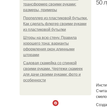
50 л
трансформер своими руками:
размеры, примеры
Пропеллер из пластиковой бутылки.
Как сделать флюгер своими руками
из пластиковой бутылки
Шторы на всю стену. Правила
хорошего тона: варианты
оформления окон длинными
шторами
Садовая скамейка со спинкой
своими руками. Чертежи скамеек
для дачи своими руками: фото и
особенности
Инсти
Счита
смело
Созда