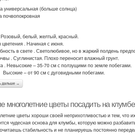
а универсальная (больше солнца)
за почвопокровная
. Розовый, белый, желтый, красный.
 цветения . Начиная с июня.
бность в свете . Светолюбивое, но в жаркий полдень предпо
очвы . Суглинистая. Плохо переносит влажный грунт.
а . Невысокие – 35-70 см с ползущими по земле побегами.
кие – от 90 см с дуговидными побегами.
ь дальше →
ие многолетние цветы посадить на клумб
летние цветы хороши своей неприхотливостью и тем, что их
ится чудесная основа для клумбы, которую можно разбавит
очитаешь стабильность и не планируешь постоянно передел