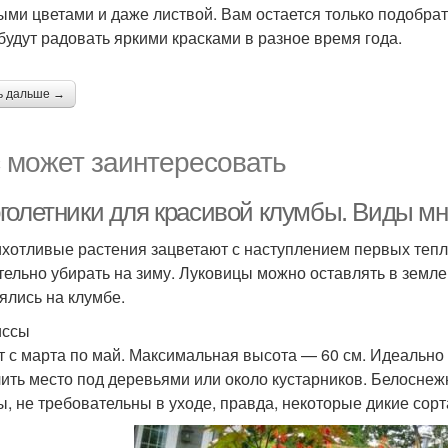
ыми цветами и даже листвой. Вам остается только подобра
 будут радовать яркими красками в разное время года.
ь дальше →
 может заинтересовать
голетники для красивой клумбы. Виды мн
хотливые растения зацветают с наступлением первых теплых
тельно убирать на зиму. Луковицы можно оставлять в земл
ялись на клумбе.
иссы
т с марта по май. Максимальная высота — 60 см. Идеально 
ить место под деревьями или около кустарников. Белосне
ы, не требовательны в уходе, правда, некоторые дикие сор