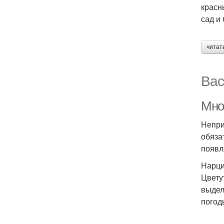
красн
сад и
читат
Вас
Мно
Непри
обяза
появл
Нарц
Цвету
выдел
погод