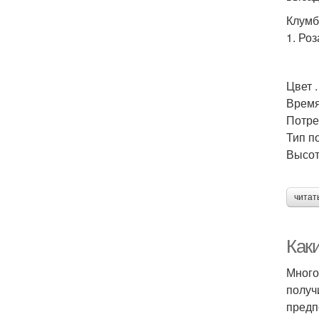
Клумб
1. Ро
Цвет 
Время
Потре
Тип п
Высот
Высо
читат
Как
Много
получ
предп