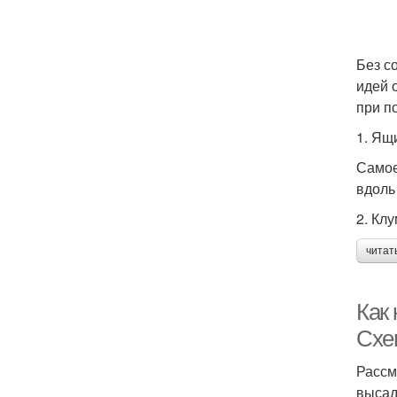
Без с
идей 
при п
1. Ящ
Самое
вдоль
2. Кл
читат
Как
Схе
Рассм
высад