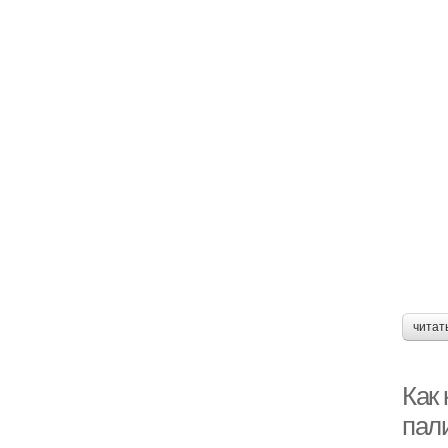
читат
Как
пал