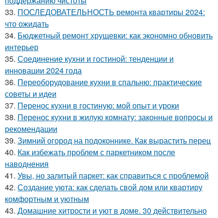
поддержанию чистоты
33.
ПОСЛЕДОВАТЕЛЬНОСТЬ ремонта квартиры 2024:
что ожидать
34.
Бюджетный ремонт хрущевки: как экономно обновить
интерьер
35.
Соединение кухни и гостиной: тенденции и
инновации 2024 года
36.
Переоборудование кухни в спальню: практические
советы и идеи
37.
Перенос кухни в гостиную: мой опыт и уроки
38.
Перенос кухни в жилую комнату: законные вопросы и
рекомендации
39.
Зимний огород на подоконнике. Как вырастить перец
40.
Как избежать проблем с паркетником после
наводнения
41.
Увы, но залитый паркет: как справиться с проблемой
42.
Создание уюта: как сделать свой дом или квартиру
комфортным и уютным
43.
Домашние хитрости и уют в доме. 30 действительно