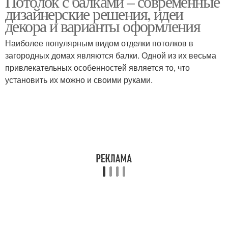
Потолок с балками – современные
дизайнерские решения, идеи
декора и варианты оформления
Потолки из
Одноуровневые
Наиболее популярным видом отделки потолков в
гипсокартона
потолки
загородных домах являются балки. Одной из их весьма
привлекательных особенностей является то, что
установить их можно и своими руками.
Многоуровневые
Фигурные потолки
потолки
Двухуровневые
Балка на потолке
потолки