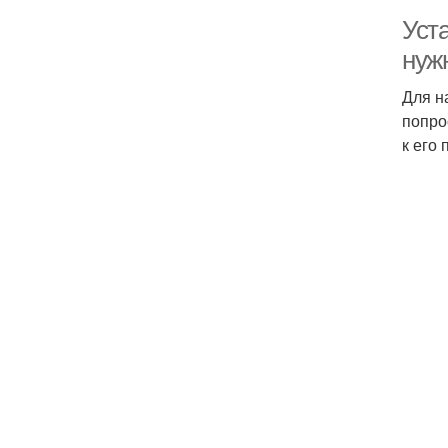
Уста
нуж
Для н
попро
к его