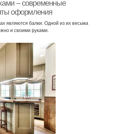
гипсокартона
потолки
алками – современные
анты оформления
х являются балки. Одной из их весьма
вухуровневые
Балка на потолке
ожно и своими руками.
потолки