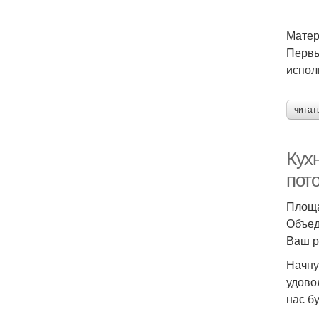
Матер
Первы
испол
читат
Кухн
пот
Площа
Объед
Ваш р
Начну
удово
нас бу