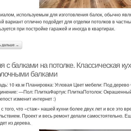
иалом, используемым для изготовления балок, обычно явля
й вариант отлично подойдет для отделки потолков в частны
ьзуется при постройке гаражей и иногда в квартирах.
ь дальше →
я с балками на потолке. Классическая кух
олочными балками
дь: 10 кв.м Планировка: Угловая Цвет мебели: Под дерево
инение: —Пол: ПлиткаФартук: ПлиткаПотолок: Окрашенны
епост изменит интернет :)
 с того, что «стаж» нашей кухни более двух лет и все это 
льствием. Проект и весь ремонт делали самостоятельно. Еще
дет из дерева.