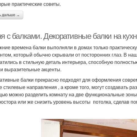
орые практические советы.
ь дальше →
я с балками. Декоративные балки на кухн
жние времена балки выполняли в домах только практическ
нтом, который обычно скрывали от посторонних глаз. В наш
атились в стильную деталь интерьера, способную полностью
 и выразительные акценты.
ативные балки прекрасно подходят для оформления совре
е стилевые направления , а кроме того, могут создавать р
ью можно разделить комнату на две функциональные зоны;
ростора или же снизить уровень высоты потолка, сделав 