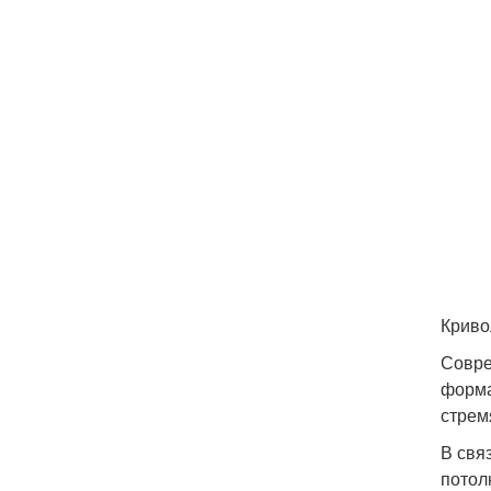
Криво
Совре
форма
стрем
В свя
потол