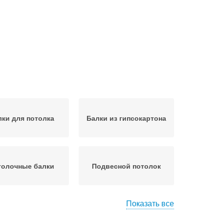
лки для потолка
Балки из гипсокартона
толочные балки
Подвесной потолок
Показать все
Потолки из
Одноуровневые