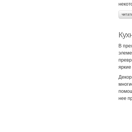
некот
читат
Кухн
В пре
элеме
превр
яркие
Декор
многи
помощ
нее п