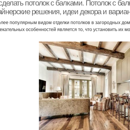
потолок
гипсокартона
 сделать потолок с балками. Потолок с б
айнерские решения, идеи декора и вари
лее популярным видом отделки потолков в загородных дома
Многоуровневые
Д
Фигурные потолки
екательных особенностей является то, что установить их м
потолки
Кухня с балками
Балки на потолке