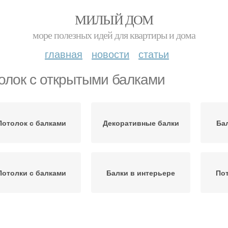
МИЛЫЙ ДОМ
море полезных идей для квартиры и дома
главная
новости
статьи
олок с открытыми балками
Потолок с балками
Декоративные балки
Ба
Потолки с балками
Балки в интерьере
По
Цены на подвесной
Потолок из