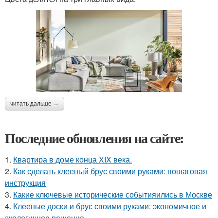
читать дальше →
Последние обновления на сайте:
1.
Квартира в доме конца XIX века.
2.
Как сделать клееный брус своими руками: пошаговая
инструкция
3.
Какие ключевые исторические событияились в Москве
4.
Клееные доски и брус своими руками: экономичное и
экологичное решение