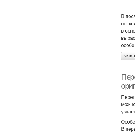
В пос
поско
в осн
вырас
особе
читат
Пер
ори
Перег
можно
узнае
Особе
В пер