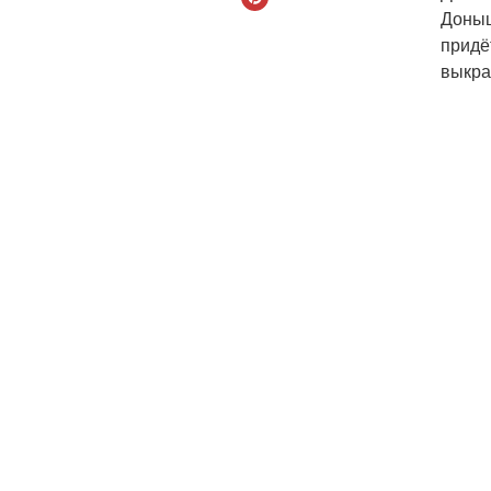
Доныш
придё
выкра