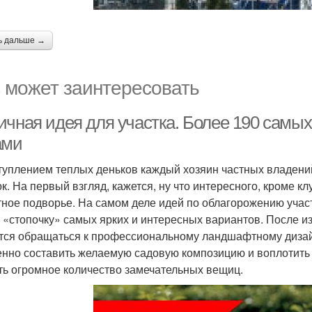
ь дальше →
 может заинтересовать
ичная идея для участка. Более 190 самы
ами
туплением теплых деньков каждый хозяин частных владений
ок. На первый взгляд, кажется, ну что интересного, кроме 
тное подворье. На самом деле идей по облагорожению учас
 «стопочку» самых ярких и интересных вариантов. После из
тся обращаться к профессиональному ландшафтному дизайн
нно составить желаемую садовую композицию и воплотить 
ть огромное количество замечательных вещиц.