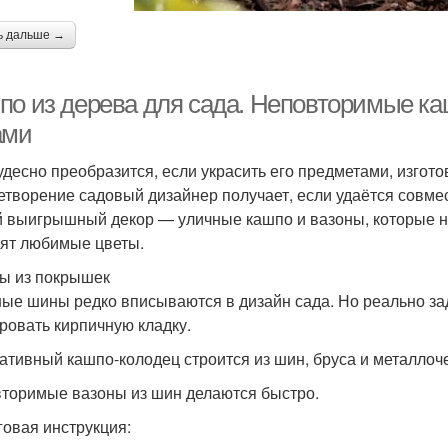
ь дальше →
по из дерева для сада. Неповторимые ка
ами
удесно преобразится, если украсить его предметами, изго
етворение садовый дизайнер получает, если удаётся совмест
 выигрышный декор — уличные кашпо и вазоны, которые не
ят любимые цветы.
ы из покрышек
ые шины редко вписываются в дизайн сада. Но реально за
ровать кирпичную кладку.
ативный кашпо-колодец строится из шин, бруса и металло
торимые вазоны из шин делаются быстро.
овая инструкция: