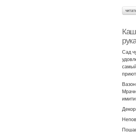
читат
Каш
рук
Сад ч
удовл
самый
приют
Вазон
Мрачн
имити
Декор
Непов
Пошаг