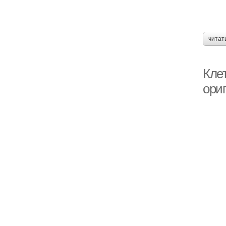
читат
Клет
ори