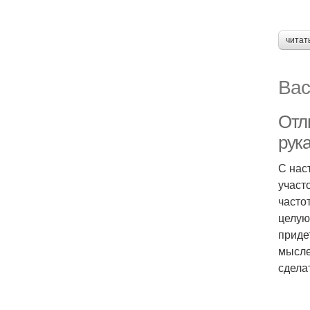
читат
Вас
Отл
рук
С нас
участ
часто
целую
приде
мысле
сдела