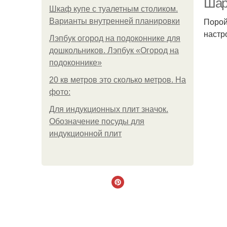
Шар
Шкаф купе с туалетным столиком.
Порой
Варианты внутренней планировки
настр
Лэпбук огород на подоконнике для
дошкольников. Лэпбук «Огород на
подоконнике»
20 кв метров это сколько метров. На
фото:
Для индукционных плит значок.
Обозначение посуды для
индукционной плит