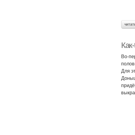
читат
Как-
Во-пе
полов
Для э
Доныш
придё
выкра