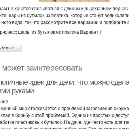
вам не хочется связываться с длинным вырезанием перьев 
йте шары из бутылок из платика, которые станут великол
чного вида, так что рассмотрите все вариации и подберите
р-класс: шары из бутылок из платика Вариант 1
ь дальше →
 может заинтересовать
логичные идеи для дачи: что можно сдела
ими руками
ение
менный мир сталкивается с проблемой загрязнения окружа
вклад в борьбу с этой проблемой. Одним из простых и досту
аботка пластиковых бутылок. На даче, где часто есть для т
нальных вещей из пластиковых бутылок. Это не только помо