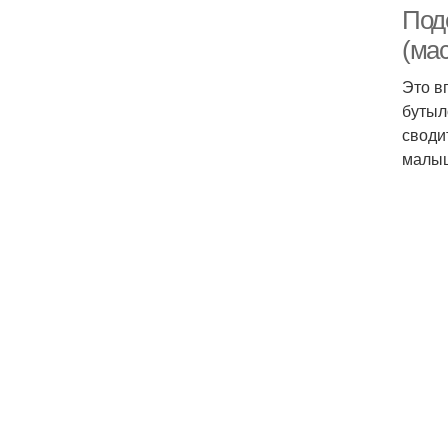
Под
(мас
Это в
бутыл
своди
малы