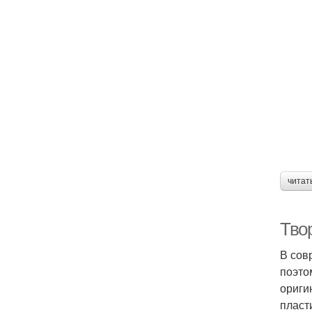
читат
Тво
В сов
поэто
ориги
пласт