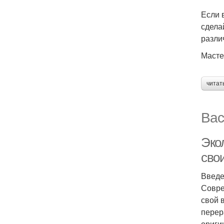
Если 
сдела
разли
Масте
читат
Вас
Эко
сво
Введ
Совре
свой 
перер
ориги