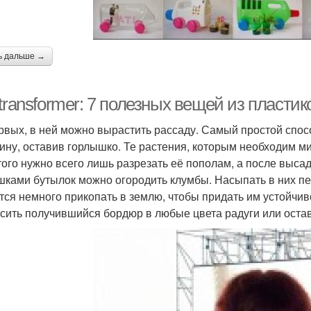
ь дальше →
transformer: 7 полезных вещей из пласти
рвых, в ней можно вырастить рассаду. Самый простой спосо
ину, оставив горлышко. Те растения, которым необходим ми
того нужно всего лишь разрезать её пополам, а после выса
ками бутылок можно огородить клумбы. Насыпать в них пес
тся немного прикопать в землю, чтобы придать им устойчиво
сить получившийся бордюр в любые цвета радуги или остави