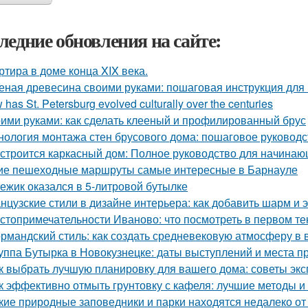
ледние обновления на сайте:
ртира в доме конца XIX века.
еная древесина своими руками: пошаговая инструкция дл
has St. Petersburg evolved culturally over the centuries
ими руками: как сделать клееный и профилированный брус
нология монтажа стен брусового дома: пошаговое руководс
 строится каркасный дом: Полное руководство для начина
ие пешеходные маршруты самые интересные в Барнауле
 ежик оказался в 5-литровой бутылке
нцузские стили в дизайне интерьера: как добавить шарм и 
стопримечательности Иваново: что посмотреть в первом те
рмандский стиль: как создать средневековую атмосферу в
уппа Бутырка в Новокузнецке: даты выступлений и места 
к выбрать лучшую планировку для вашего дома: советы экс
к эффективно отмыть грунтовку с кафеля: лучшие методы и
кие природные заповедники и парки находятся недалеко о