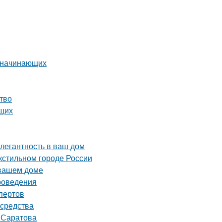
я начинающих
тво
ющих
элегантность в ваш дом
кстильном городе России
 вашем доме
проведения
пертов
 средства
т Саратова