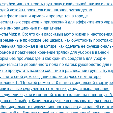
к эффективно оттереть грунтовку с кафельной плитки и сте
здай дизайн-проект сам: пошаговое руководство
кие фестивали и ярмарки проводятся в городе
бесплатных сервисов и приложений для эффективного упр
кие инновационные инициативы
ксты Чиж & Co: что они рассказывают о жизни и настроени
временные прихожие без шкафа: как обустроить простран
ленькая прихожая в квартире: как сделать ее функциональ
обное и практичное хранение тряпок для уборки в ванной
орка без проблем: где и как хранить средства для уборки
роительство деревянного пола по лагам: руководство для
к не пропустить важное событие в расписании группы Буты
учшите свой дом: создание полки из досок в квартире
головок 1: "Простой ремонт: 10 шагов к идеальной квартире
ивительные суккуленты: секреты их ухода и выращивания
ъединение кухни и гостиной: как это влияет на налоговую б
еальный выбор: Какие лаги лучше использовать для пола в
бор идеального циркуляционного насоса для вашей систе
еренный выбор: как подобрать циркуляционный насос для 