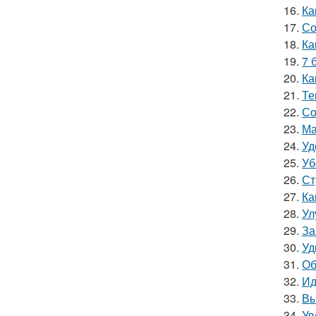
16.
Ка
17.
Со
18.
Ка
19.
7 
20.
Ка
21.
Те
22.
Со
23.
Ма
24.
Уд
25.
Уб
26.
Ст
27.
Ка
28.
Ул
29.
За
30.
Уд
31.
Об
32.
Ид
33.
Вы
34.
Ув