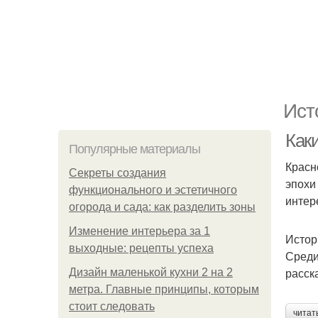
Ист
Как
Популярные материалы
Красн
Секреты создания
эпохи
функционального и эстетичного
интер
огорода и сада: как разделить зоны
Изменение интерьера за 1
Истор
выходные: рецепты успеха
Среди
расск
Дизайн маленькой кухни 2 на 2
метра. Главные принципы, которым
стоит следовать
читат