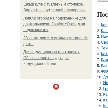
Шкаф купе с туалетным столиком.
Варианты внутренней планировки
Пос
Лэпбук огород на подоконнике для
дошкольников. Лэпбук «Огород на
1.
Ква
подоконнике»
2.
Кле
3.
How 
20 кв метров это сколько метров. На
4.
Сво
фото:
5.
Тех
Для индукционных плит значок.
6.
Как
Обозначение посуды для
7.
Как
индукционной плит
8.
Как
9.
Фра
10.
До
11.
Но
12.
Гр
13.
Ка
14.
Ка
15.
Ка