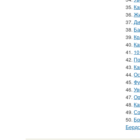
35.
Ка
36.
Жи
37.
Ди
38.
Ба
39.
Кр
40.
Ка
41.
10
42.
По
43.
Ка
44.
Ос
45.
Фу
46.
Ув
47.
Ор
48.
Ка
49.
Со
50.
Бр
Бердс