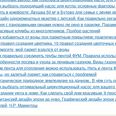
к выбрать подходящий насос для котла: основные факторы
ть в комфорте: Двушка 50 м² в Бутово для семьи с двумя д
зайн однокомнатных квартир с детской. Как правильно орга
ня с панорамными окнами нужно ли окно в парилке. Парам
асивые клумбы из многолетников. Подбор растений
к избавиться от воды под паркетным покрытием: практичес
 правил создания цветника. 10 правил создания цветочных 
могите, мой паркет вздулся от воды
к правильно соединять трубы лентой ФУМ. Правила испол
обенности посева и ухода за ленивым газоном. Виды газон
м лента для отопления можно использовать. Нить и лента 
ы, но залитый паркет: как справиться с проблемой
ганическое природное земледелие на дачном.. В чём суть 
к выбрать оптимальный циркуляционный насос для вашего
здание уюта в доме. Как сделать свой дом красивым: 9 про
итанский дизайн эпохи ар нуво. Графический дизайн эпохи а
лей, Ч.Р. Макинтош