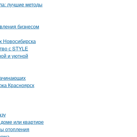
кла: лучшие методы
авления бизнесом
ях Новосибирска
ство с STYLE
ной и уютной
 начинающих
рка Красноярск
азу
 доме или квартире
мы отопления
дома