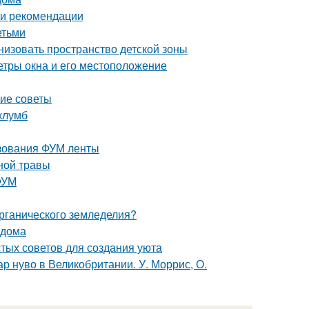
 и рекомендации
етьми
низовать пространство детской зоны
етры окна и его местоположение
кие советы
клумб
ьзования ФУМ ленты
ной травы
ФУМ
органического земледелия?
 дома
стых советов для создания уюта
р нуво в Великобритании. У. Моррис, О.