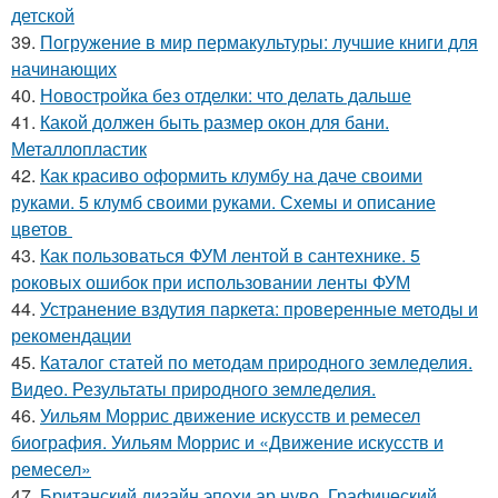
детской
39.
Погружение в мир пермакультуры: лучшие книги для
начинающих
40.
Новостройка без отделки: что делать дальше
41.
Какой должен быть размер окон для бани.
Металлопластик
42.
Как красиво оформить клумбу на даче своими
руками. 5 клумб своими руками. Схемы и описание
цветов
43.
Как пользоваться ФУМ лентой в сантехнике. 5
роковых ошибок при использовании ленты ФУМ
44.
Устранение вздутия паркета: проверенные методы и
рекомендации
45.
Каталог статей по методам природного земледелия.
Видео. Результаты природного земледелия.
46.
Уильям Моррис движение искусств и ремесел
биография. Уильям Моррис и «Движение искусств и
ремесел»
47.
Британский дизайн эпохи ар нуво. Графический