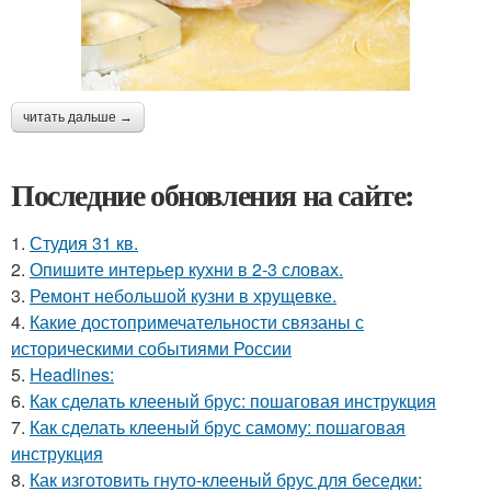
читать дальше →
Последние обновления на сайте:
1.
Студия 31 кв.
2.
Опишите интерьер кухни в 2-3 словах.
3.
Ремонт небольшой кузни в хрущевке.
4.
Какие достопримечательности связаны с
историческими событиями России
5.
Headlines:
6.
Как сделать клееный брус: пошаговая инструкция
7.
Как сделать клееный брус самому: пошаговая
инструкция
8.
Как изготовить гнуто-клееный брус для беседки: