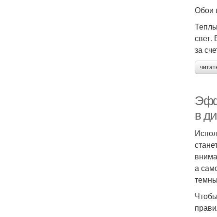
Обои 
Теплы
свет.
за сч
читат
Эфф
в д
Испол
стане
внима
а сам
темны
Чтобы
прави