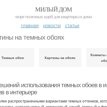
МИЛЫЙ ДОМ
море полезных идей для квартиры и дома
главная
новости
статьи
тины на темных обоях
Комнаты 
Темные обои
Картины на обоях
об
решений использования темных обоев в 
ев в интерьере
лее распространенными вариантами темных оттенков, кот
ранства, считают черный, коричневый, синий, зеленый и фи