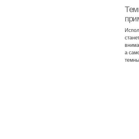
Тем
при
Испол
стане
внима
а сам
темны