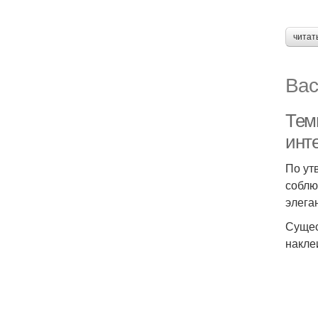
читат
Вас
Тем
инт
По ут
соблю
элега
Сущес
накле