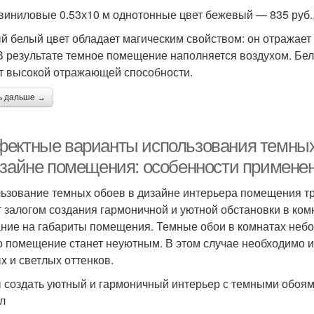
виниловые 0.53х10 м однотонные цвет бежевый — 835 руб., 
й белый цвет обладает магическим свойством: он отражает
 В результате темное помещение наполняется воздухом. Бе
ет высокой отражающей способности.
ь дальше →
ектные варианты использования темных 
изайне помещения: особенности примене
ьзование темных обоев в дизайне интерьера помещения тр
т залогом создания гармоничной и уютной обстановки в ком
ние на габариты помещения. Темные обои в комнатах небо
о помещение станет неуютным. В этом случае необходимо 
х и светлых оттенков.
 создать уютный и гармоничный интерьер с темными обоя
л