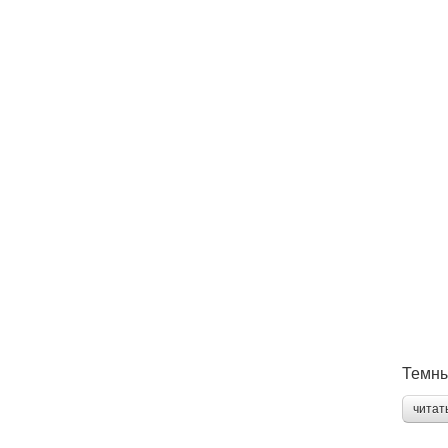
Темны
читат