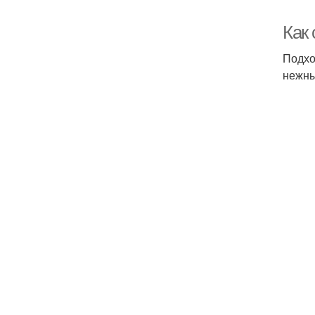
Как
Подхо
нежны