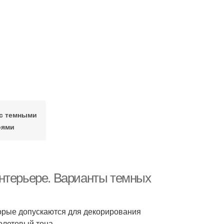
с темными
оями
интерьере. Варианты темных
орые допускаются для декорирования
олетовый тона.