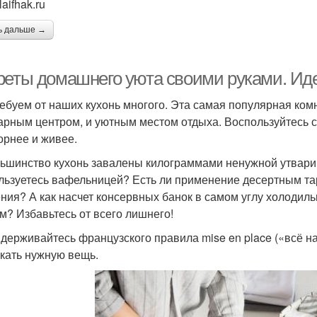
laifhak.ru
ь дальше →
реты домашнего уюта своими руками. Иде
ебуем от наших кухонь многого. Эта самая популярная ко
арным центром, и уютным местом отдыха. Воспользуйтесь 
орнее и живее.
льшинство кухонь завалены килограммами ненужной утвари, 
льзуетесь вафельницей? Есть ли применение десертным тар
ния? А как насчет консервных банок в самом углу холодиль
м? Избавьтесь от всего лишнего!
идерживайтесь французского правила mise en place («всё на
скать нужную вещь.