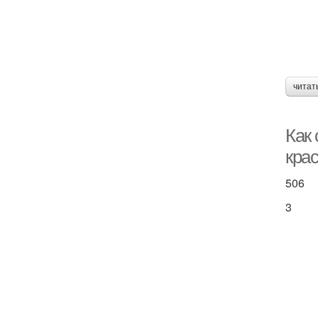
читат
Как
кра
506
3