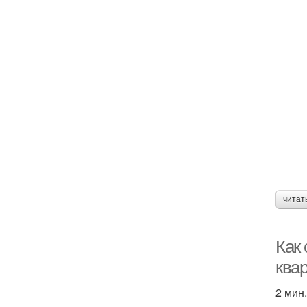
читат
Как
ква
2 мин