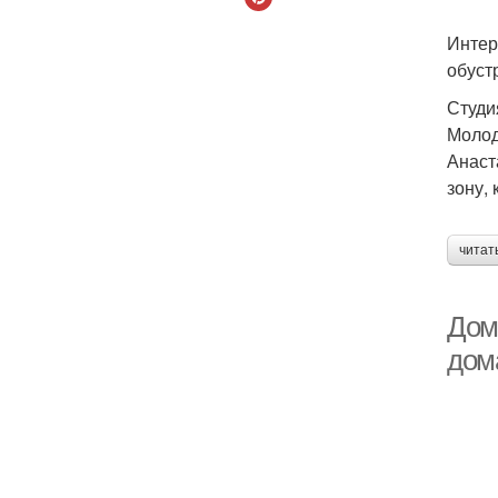
Интер
обуст
Студи
Молод
Анаст
зону,
читат
Дом
дом