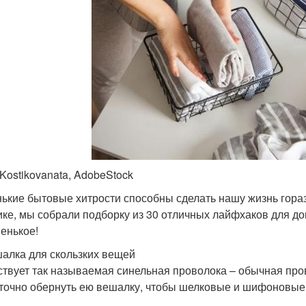
 Kostikovanata, AdobeStock
ькие бытовые хитрости способны сделать нашу жизнь горазд
ике, мы собрали подборку из 30 отличных лайфхаков для до
венькое!
шалка для скользких вещей
твует так называемая синельная проволока – обычная пров
точно обернуть ею вешалку, чтобы шелковые и шифоновые 