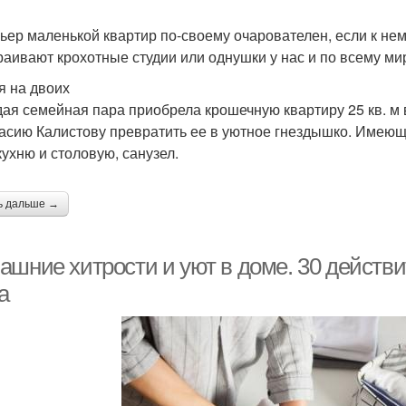
ьер маленькой квартир по-своему очарователен, если к нем
раивают крохотные студии или однушки у нас и по всему ми
я на двоих
ая семейная пара приобрела крошечную квартиру 25 кв. м в
асию Калистову превратить ее в уютное гнездышко. Имею
 кухню и столовую, санузел.
ь дальше →
ашние хитрости и уют в доме. 30 действ
а