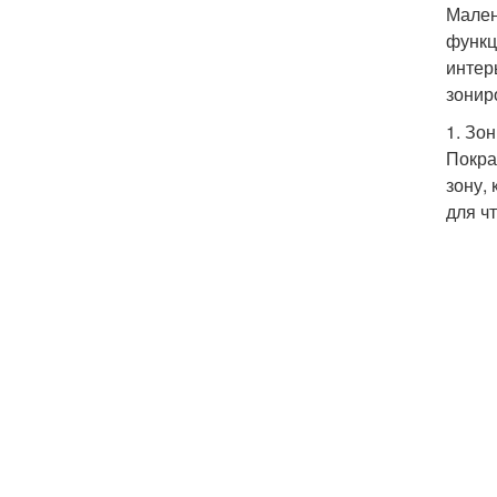
Мален
функц
интер
зонир
1. Зо
Покра
зону,
для ч