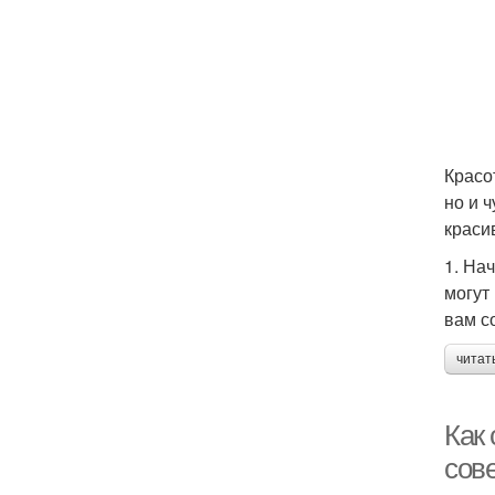
Красо
но и 
краси
1. На
могут
вам с
читат
Как 
сов