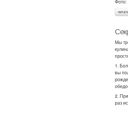
Фото: 
читат
Сек
Мы тр
кулин
прост
1. Бо
вы по
рожде
обедо
2. Пр
раз и