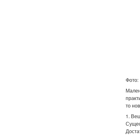
Фото:
Мален
практ
то но
1. Ве
Сущес
Доста