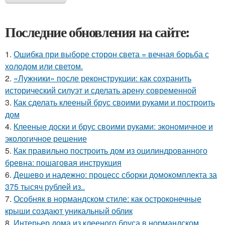
Последние обновления на сайте:
1.
Ошибка при выборе сторон света = вечная борьба с
холодом или светом.
2.
«Лужники» после реконструкции: как сохранить
исторический силуэт и сделать арену современной
3.
Как сделать клееный брус своими руками и построить
дом
4.
Клееные доски и брус своими руками: экономичное и
экологичное решение
5.
Как правильно построить дом из оцилиндрованного
бревна: пошаговая инструкция
6.
Дешево и надежно: процесс сборки домокомплекта за
375 тысяч рублей из..
7.
Особняк в нормандском стиле: как остроконечные
крыши создают уникальный облик
8.
Интерьер дома из клееного бруса в нормандском