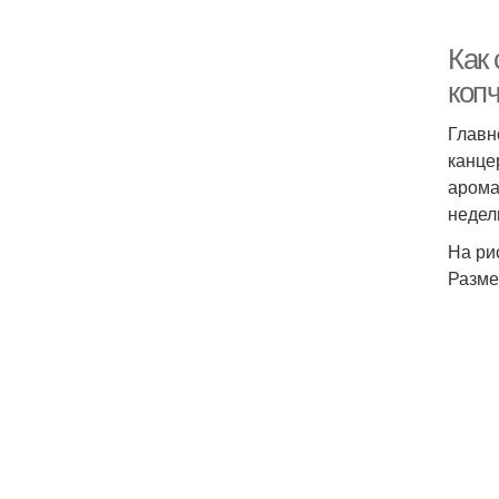
Как
коп
Главн
канце
арома
недел
На ри
Разме