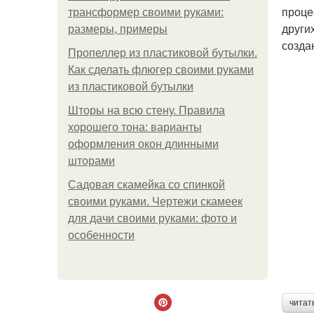
проце
трансформер своими руками:
други
размеры, примеры
созда
Пропеллер из пластиковой бутылки.
Как сделать флюгер своими руками
из пластиковой бутылки
Шторы на всю стену. Правила
хорошего тона: варианты
оформления окон длинными
шторами
Садовая скамейка со спинкой
своими руками. Чертежи скамеек
для дачи своими руками: фото и
особенности
читат