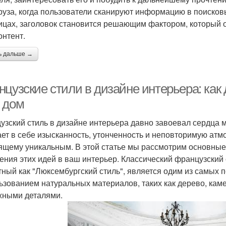
руза, когда пользователи сканируют информацию в поисковы
ицах, заголовок становится решающим фактором, который о
онтент.
ь дальше →
цузские стили в дизайне интерьера: как
 дом
узский стиль в дизайне интерьера давно завоевал сердца 
ает в себе изысканность, утонченность и неповторимую атм
ящему уникальным. В этой статье мы рассмотрим основные 
ения этих идей в ваш интерьер. Классический французский 
тный как "Люксембургский стиль", является одим из самых 
ьзованием натуральных материалов, таких как дерево, каме
жными деталями.