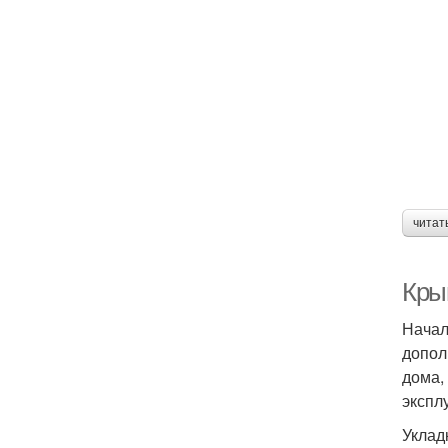
читат
Кры
Начал
допол
дома,
экспл
Уклад