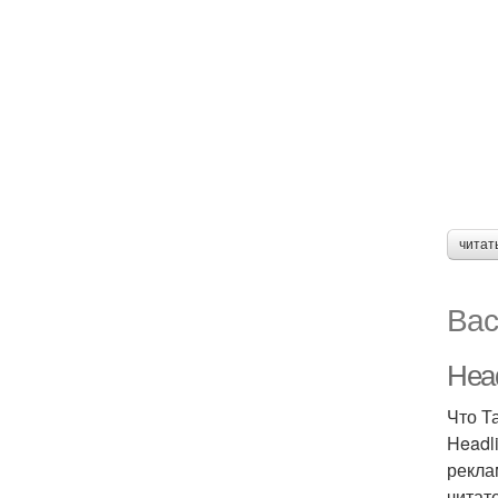
читат
Вас
Head
Что Т
Headl
рекла
читат