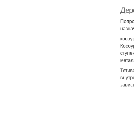
Дер
Попро
назна
косоу
Косоу
ступе
метал
Тетив
внутр
завис