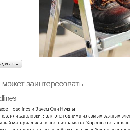
ь дальше →
 может заинтересовать
lines:
акое Headlines и Зачем Они Нужны
ines, или заголовки, являются одними из самых важных элеме
мный материал или новостная заметка. Хорошо составленн
еля, заинтересовать его и побудить к дальнейшему прочте