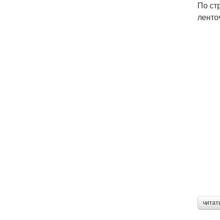
По ст
ленто
читат