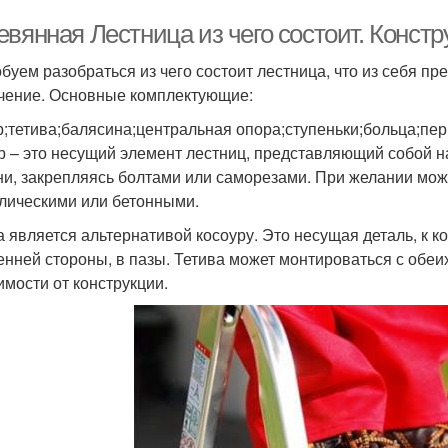
евянная Лестница из чего состоит. Конс
буем разобраться из чего состоит лестница, что из себя пр
чение. Основные комплектующие:
р;тетива;балясина;центральная опора;ступеньки;больца;пери
р – это несущий элемент лестниц, представляющий собой н
ни, закрепляясь болтами или саморезами. При желании мож
лическими или бетонными.
а является альтернативой косоуру. Это несущая деталь, к ко
енней стороны, в пазы. Тетива может монтироваться с обеих
имости от конструкции.