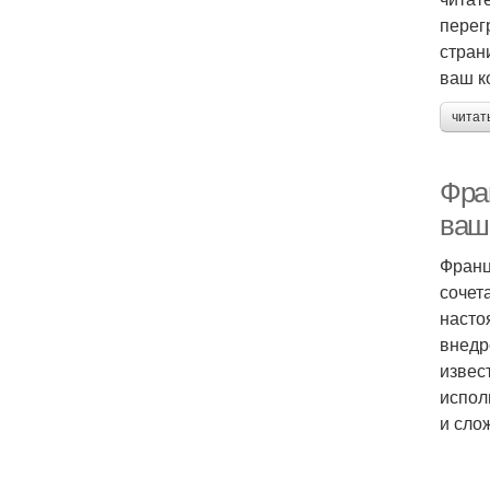
перег
стран
ваш к
читат
Фран
ваш
Франц
сочет
насто
внедр
извес
испол
и сло