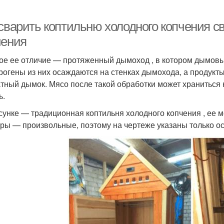
 сварить коптильню холодного копчения с
чения
ое ее отличие — протяженный дымоход , в котором дымовы
рогены из них осаждаются на стенках дымохода, а продукт
тный дымок. Мясо после такой обработки может храниться 
ь.
сунке — традиционная коптильня холодного копчения , ее м
ры — произвольные, поэтому на чертеже указаны только о