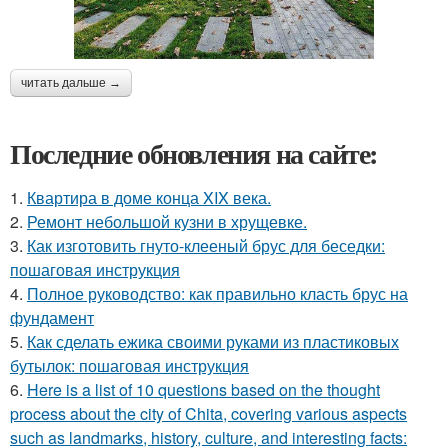
читать дальше →
Последние обновления на сайте:
1.
Квартира в доме конца XIX века.
2.
Ремонт небольшой кузни в хрущевке.
3.
Как изготовить гнуто-клееный брус для беседки:
пошаговая инструкция
4.
Полное руководство: как правильно класть брус на
фундамент
5.
Как сделать ежика своими руками из пластиковых
бутылок: пошаговая инструкция
6.
Here is a list of 10 questions based on the thought
process about the city of Chita, covering various aspects
such as landmarks, history, culture, and interesting facts: