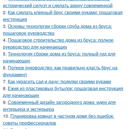
исторический силуэт и сделать арену современной
2.
Как сделать клееный брус своими руками: пошаговая
инструкция
3.
Основы технологии сборки сруба дома из бруса:
пошаговое руководство
4.
Пошаговое строительство дома из бруса: полное
руководство для начинающих
5.
Технология сборки дома из бруса: полный гид для
начинающих
6.
Полное руководство: как правильно класть брус на
фундамент
7.
Как украсить сад и дачу: поделки своими руками
8.
Ежик из пластиковых бутылок: пошаговая инструкция
для начинающих
9.
Современный дизайн загородного дома: идеи для
интерьера и экстерьера
10.
Планировка комнат в частном доме без ошибок:
советы профессионалов